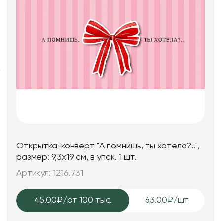
Фоамиран
Свечи
Игрушки мягкие
Изделия из металла
Сухоцветы
Открытка-конверт "А помнишь, ты хотела?..",
размер: 9,3х19 см, в упак. 1 шт.
Артикул: 1216.731
45.00₽
/от 100 тыс.
63.00₽/шт