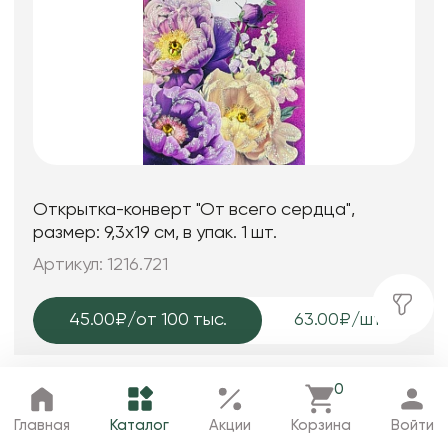
Открытка-конверт "От всего сердца",
размер: 9,3х19 см, в упак. 1 шт.
Артикул: 1216.721
45.00₽
/от 100 тыс.
63.00₽/шт
0
Добавить в корзину
Главная
Каталог
Избранное
Корзина
Профиль
Главная
Каталог
Акции
Корзина
Войти