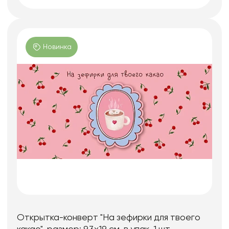
Новинка
Открытка-конверт "На зефирки для твоего