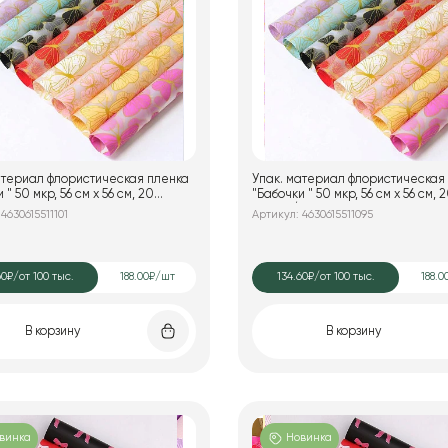
атериал флористическая пленка
Упак. материал флористическая
р, 56 см х 56 см, 20
"Бабочки " 50 мкр, 56 см х 56 см, 20
упак., красный
листов/упак., фуксия
4630615511101
Артикул: 4630615511095
60₽
/от 100 тыс.
188.00₽/шт
134.60₽
/от 100 тыс.
188.0
В корзину
В корзину
винка
Новинка