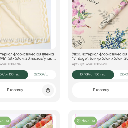
атериал флористическая пленка
Упак. материал флористическая
VE", 58 х 58 см, 20 листов/упак.,
"Vintage", 65 мкр, 58 см х 58 cм, 2
ь
листов/упак. пастел-розов
 4640108847914
Артикул: 4640108851966
90₽
/от 100 тыс.
227.00₽/шт
161.10₽
/от 100 тыс.
226.0
В корзину
В корзину
винка
Новинка