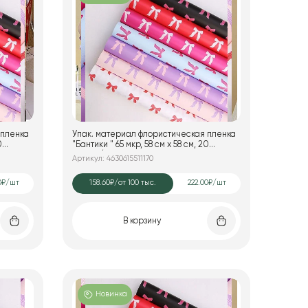
 пленка
Упак. материал флористическая пленка
"Бантики " 65 мкр, 58 см х 58 см, 20
листов/упак., лаванда
Артикул: 4630615511170
0₽/шт
158.60₽
/от 100 тыс.
222.00₽/шт
В корзину
Новинка