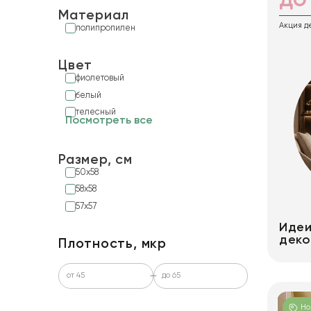
до
Плёнка "Золотые сердца" 57 см * 57 см
Материал
Акция де
полипропилен
5
Плёнка "Романтика" 40 см * 56 см
Цвет
фиолетовый
белый
9
Плёнка "Серебристый кант" 58 см * 58 см
телесный
Посмотреть все
4
Плёнка "смайлики" 58 см * 58 см
Размер, см
50x58
58x58
57x57
6
Плёнка "эколоджи" 50 см * 58 см
Идеи
дек
Плотность, мкр
11
Плёнка с золотой каймой 58 см * 58 см
Но