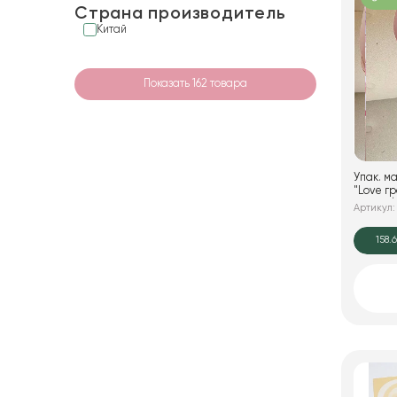
Страна производитель
Китай
Показать 162 товара
Упак. м
"Love градиент
листов/
Артикул: 
158.