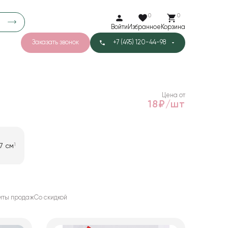
0
0
Войти
Избранное
Корзина
Заказать звонок
+7 (495) 120-44-98
арков
780
3
40
Тишью
Цена от
18₽/шт
1
7 см
иты продаж
Со скидкой
1
 "Влюбленность" 58 см * 58 см