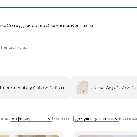
вка
Сотрудничество
О компании
Контакты
Упаковка для цветов и под
Плёнка в листах
50
66
Бумага
Пленка для цветов
20
Пленка
7
Сетка
прозрачная
1
Плёнка "Vintage" 58 см * 58 см
Плёнка "Ажур" 57 см * 5
2
Плёнка "Ванильная любовь" 58 см * 58 см
ть по:
Показывать:
Новинки
Х
1
2
 см
Плёнка "Вечность" 58 см * 58 см
Плёнка