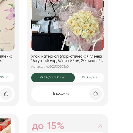
 пленка
Упак. материал флористическая пленка
0
"Ажур " 45 мкр, 57 см х 57 см, 20 листов/
упак., черный
Артикул: 4630270036360
0₽/шт
29.70₽
/от 100 тыс.
42.00₽/шт
В корзину
до 15%