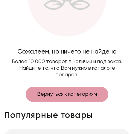
Искусственные цветы и растения
Декоративные вазы, кашпо
Фоамиран
Свечи
Игрушки мягкие
Сожалеем, но ничего не найдено
Изделия из металла
Более 10 000 товаров в наличии и под заказ.
Сухоцветы
Найдите то, что Вам нужно в каталоге
товаров.
Вернуться к категориям
Популярные товары