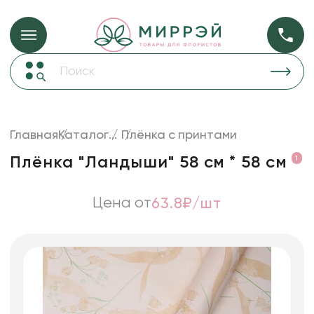
Упаковка для ц
Упаковка для цветов и подарков
Новогодние украшения
Бумага
48
Корзины и плетеные изделия
Главная
Каталог
...
Плёнка с принтами
Коробки для цветов
Пленка
18
Плёнка "Ландыши" 58 см * 58 см
1
Декор для дома
прозрачная
Лента
Цена от
63.8₽/шт
Товары для флористов
Пакеты для цветов и подарков
Искусственные цветы и растения
Декоративные вазы, кашпо