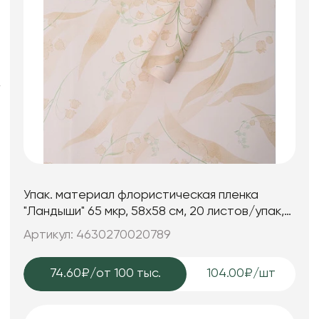
Фоамиран
Свечи
Игрушки мягкие
Изделия из металла
Сухоцветы
Упак. материал флористическая пленка
"Ландыши" 65 мкр, 58х58 см, 20 листов/упак,
нежно-бежевый
Артикул: 4630270020789
74.60₽
/от 100 тыс.
104.00₽/шт