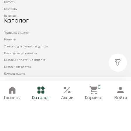
Новости
Контакты
Вакансии
Каталог
Товары со скидкой
Новинки
Упаковка для цветов и подарков
Новогодние украшения
Корзины и плетеные изделия
Коробки для цветов
Декор для дома
Сухоцветы
0
Главная
Каталог
Избранное
Корзина
Профиль
Главная
Каталог
Акции
Корзина
Войти
© 2026 ООО «МИРРЭЙ»
Политика в отношении обработки
персональных данных
Карта сайта