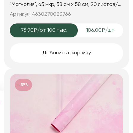
"Магнолия", 65 мкр, 58 см х 58 cм, 20 листов/
упак., паст-мятн
Артикул: 4630270023766
75.90₽
/от 100 тыс.
106.00₽/шт
Добавить в корзину
-39%