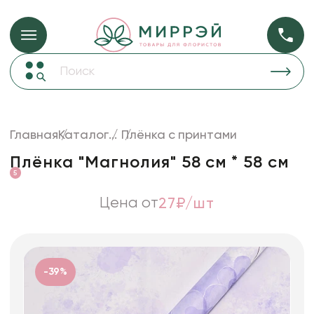
Упаковка для ц
Упаковка для цветов и подарков
Новогодние украшения
Бумага
48
Корзины и плетеные изделия
Главная
Каталог
...
Плёнка с принтами
Коробки для цветов
Пленка
18
Плёнка "Магнолия" 58 см * 58 см
Декор для дома
прозрачная
5
Лента
Цена от
27₽/шт
Товары для флористов
Пакеты для цветов и подарков
Искусственные цветы и растения
-39%
Декоративные вазы, кашпо