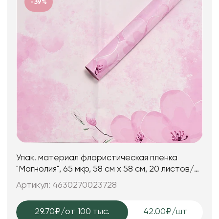
-39%
Упак. материал флористическая пленка
"Магнолия", 65 мкр, 58 см х 58 cм, 20 листов/
упак., сиреневый
Артикул: 4630270023728
29.70₽
/от 100 тыс.
42.00₽/шт