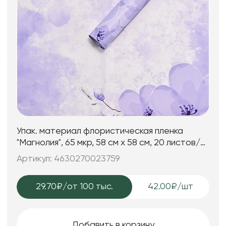
Фоамиран
Свечи
Игрушки мягкие
Изделия из металла
Сухоцветы
Упак. материал флористическая пленка
"Магнолия", 65 мкр, 58 см х 58 cм, 20 листов/
упак., лавандовый
Артикул: 4630270023759
29.70₽
/от 100 тыс.
42.00₽/шт
Добавить в корзину