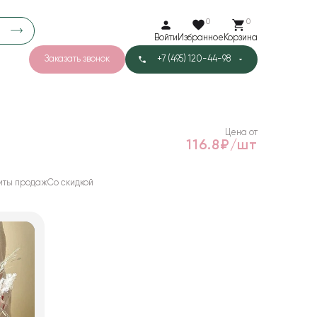
0
0
Войти
Избранное
Корзина
Заказать звонок
+7 (495) 120-44-98
арков
781
5
42
Тишью
Цена от
116.8₽/шт
иты продаж
Со скидкой
1
Бархат