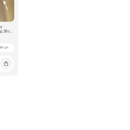
ка
, 58 см
0₽/шт