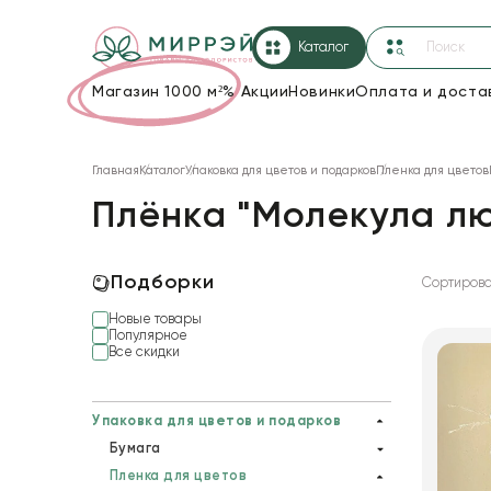
Каталог
Магазин 1000 м²
%
Акции
Новинки
Оплата и доста
Упаковка для цветов и подарков
Главная
Каталог
Упаковка для цветов и подарков
Пленка для цветов
Новогодние украшения
Плёнка "Молекула люб
Корзины и плетеные изделия
Коробки для цветов
Подборки
Сортирова
Новые товары
Декор для дома
Популярное
Все скидки
Сухоцветы
Лента
Упаковка для цветов и подарков
Бумага
Товары для флористов
Пленка для цветов
Гофрированная бумага