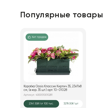
Популярные товары
Хит продаж
Коробка Oasis Классик Кирпич 35, 23x11x8
см, (в кор. 35 шт.) арт. 10-01028
Артикул: 4000510010281
2341.50₽
/от 100 тыс.
3278.00₽/шт