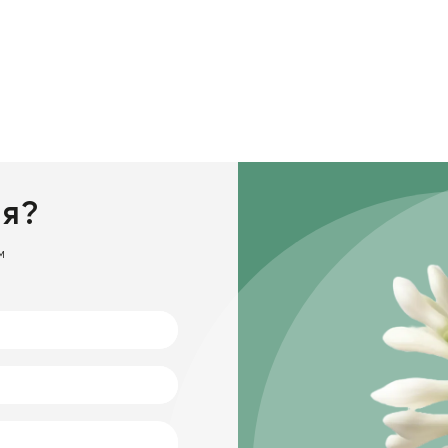
ия?
м