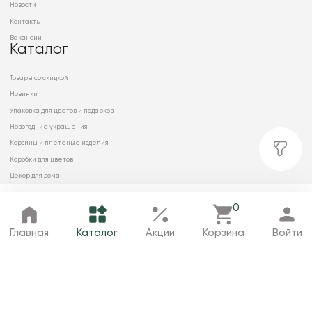
Новости
Контакты
Вакансии
Каталог
Товары со скидкой
Новинки
Упаковка для цветов и подарков
Новогодние украшения
Корзины и плетеные изделия
Коробки для цветов
Декор для дома
Сухоцветы
0
Главная
Каталог
Избранное
Корзина
Профиль
Главная
Каталог
Акции
Корзина
Войти
© 2026 ООО «МИРРЭЙ»
Политика в отношении обработки
персональных данных
Карта сайта