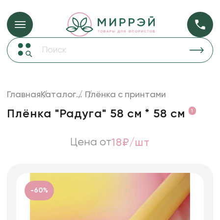
Упаковка для ц
Упаковка для цветов и подарков
Новогодние украшения
Бумага
47
Корзины и плетеные изделия
Главная
Каталог
...
Плёнка с принтами
Коробки для цветов
Пленка
18
Плёнка "Радуга" 58 см * 58 см
1
Декор для дома
прозрачная
Лента
Цена от
18₽/шт
Товары для флористов
Пакеты для цветов и подарков
Изделия из металла
-60%
Искусственные цветы и растения