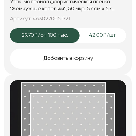
Упак. материал флористическая пленка
"Жемчужные капельки", 50 мкр, 57 см х 57
см,20 листов/упак. беж
Артикул: 4630270051721
29.70₽
/от 100 тыс.
42.00₽/шт
Добавить в корзину