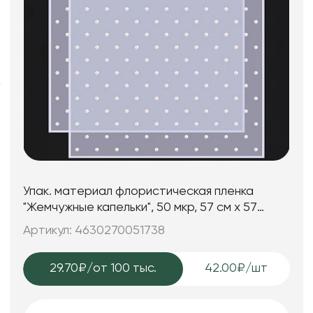
Фоамиран
Свечи
Игрушки мягкие
Изделия из металла
Сухоцветы
Упак. материал флористическая пленка
"Жемчужные капельки", 50 мкр, 57 см х 57
см,20 лист/упак. сирен
Артикул: 4630270051738
29.70₽
/от 100 тыс.
42.00₽/шт