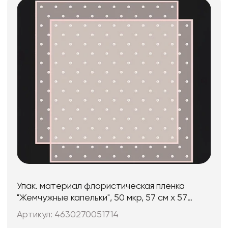
Упак. материал флористическая пленка
"Жемчужные капельки", 50 мкр, 57 см х 57
см,20 листов/упак. роз
Артикул: 4630270051714