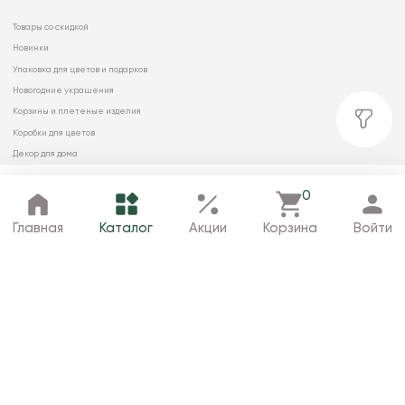
Товары со скидкой
Новинки
Упаковка для цветов и подарков
Новогодние украшения
Корзины и плетеные изделия
Коробки для цветов
Декор для дома
Сухоцветы
0
Главная
Каталог
Избранное
Корзина
Профиль
Главная
Каталог
Акции
Корзина
Войти
© 2026 ООО «МИРРЭЙ»
Политика в отношении обработки
персональных данных
Карта сайта