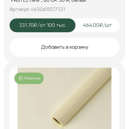
"PASTEL new", 60 см*30 м, белый
Артикул: 4630615517721
331.70₽
/от 100 тыс.
464.00₽/шт
Добавить в корзину
Новинка