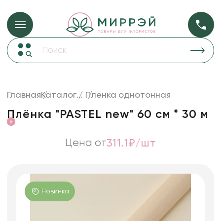
Упаковка для ц
Упаковка для цветов и подарков
Новогодние украшения
Бумага
50
Корзины и плетеные изделия
Главная
Каталог
...
Пленка однотонная
Коробки для цветов
Пленка
20
Плёнка "PASTEL new" 60 см * 30 м
Декор для дома
прозрачная
6
Сухоцветы
Цена от
311.1₽/шт
Лента
Товары для флористов
Пакеты для цветов и подарков
Новинка
Изделия из металла