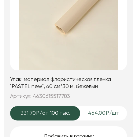
Искусственные цветы и растения
Декоративные вазы, кашпо
Фоамиран
Свечи
Игрушки мягкие
Упак. материал флористическая пленка
"PASTEL new", 60 см*30 м, бежевый
Артикул: 4630615517783
331.70₽
/от 100 тыс.
464.00₽/шт
Добавить в корзину