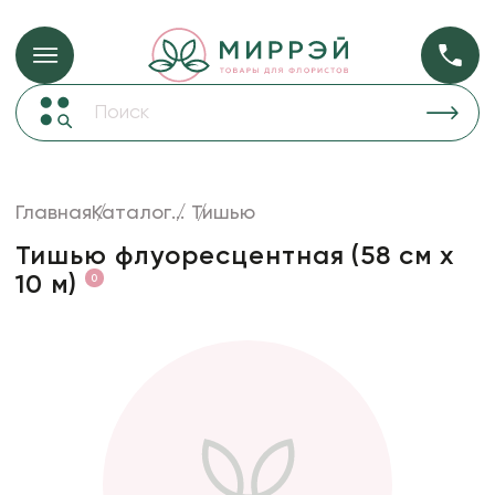
Упаковка для ц
Упаковка для цветов и подарков
Новогодние украшения
Бумага
48
Корзины и плетеные изделия
Главная
Каталог
...
Тишью
Коробки для цветов
Пленка
18
Тишью флуоресцентная (58 см х
Декор для дома
прозрачная
10 м)
0
Лента
Товары для флористов
Пакеты для цветов и подарков
Искусственные цветы и растения
Декоративные вазы, кашпо