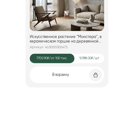
Искусственное растение "Монстера", в
керамическом горшке на деревянной
подставке, 68,5*200 см.
Артикул: 4630615506473
7705.90₽
/от 100 тыс.
10788.00₽/шт
В корзину