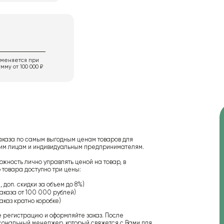
именяется при
мму от 100 000 ₽
аказа по самым выгодным ценам товаров для
ским лицам и индивидуальным предпринимателям.
ожность лично управлять ценой на товар, в
 товара доступно три цены:
 доп. скидки за объем до 8%)
аказа от 100 000 рублей)
аказ кратно коробке)
е регистрацию и оформляйте заказ. После
сональный менеджер, который свяжется с Вами для