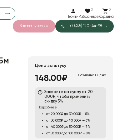
0
0
Войти
Избранное
Корзина
Заказать звонок
+7 (495) 120-44-98
арков
776
0
43
Тишью
5м
Цена за штуку
Розничная цена
148.00₽
1
Бархат
Закажите на сумму от 20
000₽, чтобы применить
скидку 5%
Подробнее
от 20 000₽ до 30 000₽ — 5%
от 30 000₽ до 40 000₽ — 6%
от 40 000₽ до 50 000₽ — 7%
от 50 000₽ до 100 000₽ — 8%