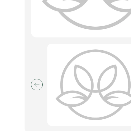
Искусственные цветы и растения
Декоративные вазы, кашпо
Фоамиран
Свечи
Игрушки мягкие
Изделия из металла
Сухоцветы