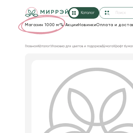
Каталог
Магазин 1000 м²
%
Акции
Новинки
Оплата и доста
Упаковка для цветов и подарков
Главная
Каталог
Упаковка для цветов и подарков
Бумага
Крафт бума
Новогодние украшения
Корзины и плетеные изделия
Коробки для цветов
Декор для дома
Лента
Товары для флористов
Пакеты для цветов и подарков