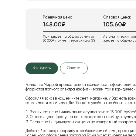
Розничная цена:
Оптовая цена:
148.00₽
105.60₽
При заказе на общую сумму от
Автоматически пр
20 000₽ применяется скидка 5%
заказе на общую су
Как купить
Оплата
Компания Миррэй предоставляет возможность оформления з
флористов полного спектра как физическим, так и юридиче
Оформляя заказ в нашем интернет-магазине, у Вас есть возм
зависимости от объема. Для Вашего удобства на большинство
Розничная цена (минимальная сумма заказа 15 000 рублей,
Оптовая цена (доступна на всех товарах на общую сумму з
Спеццена (индивидуальная цена на конкретный товар за з
Добавляйте товар в корзину в необходимом объеме, проходит
успешного оформления заказа за Вами будет закреплен пер