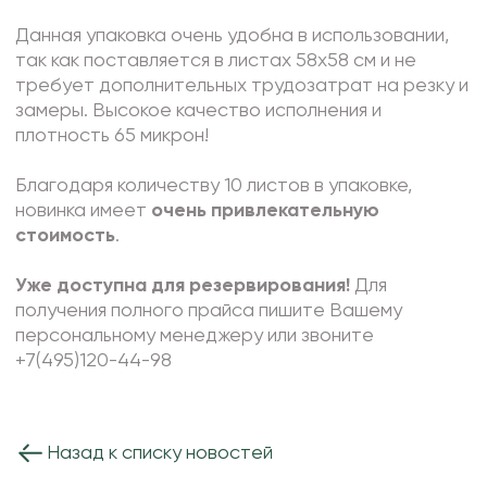
Искусственные цветы и растения
Данная упаковка очень удобна в использовании,
Декоративные вазы, кашпо
так как поставляется в листах 58х58 см и не
требует дополнительных трудозатрат на резку и
Фоамиран
замеры. Высокое качество исполнения и
Свечи
плотность 65 микрон!
Игрушки мягкие
Благодаря количеству 10 листов в упаковке,
новинка имеет
очень привлекательную
стоимость
.
Уже доступна для резервирования!
Для
получения полного прайса пишите Вашему
персональному менеджеру или звоните
+7(495)120-44-98
Назад к списку новостей