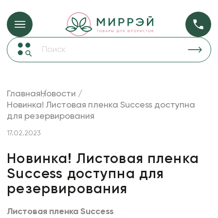
Упаковка для ц
Упаковка для цветов и подарков
Новогодние украшения
Бумага
48
Корзины и плетеные изделия
Главная
Новости
Коробки для цветов
Новинка! Листовая пленка Success доступна
Пленка
18
для резервирования
Декор для дома
прозрачная
17.02.2023
Сухоцветы
Лента
Новинка! Листовая пленка
Success доступна для
Товары для флористов
резервирования
Пакеты для цветов и подарков
Изделия из металла
Листовая пленка Success