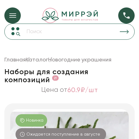
Упаковка для ц
Упаковка для цветов и подарков
Новогодние украшения
Бумага
48
Корзины и плетеные изделия
Главная
Каталог
Новогодние украшения
Коробки для цветов
Пленка
18
Наборы для создания
Декор для дома
прозрачная
композиций
21
Лента
Цена от
60.9₽/шт
Товары для флористов
Пакеты для цветов и подарков
Искусственные цветы и растения
Новинка
Декоративные вазы, кашпо
Ожидается поступление в августе