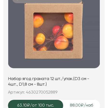
Набор ягод граната 12 шт./упак.(D3 см -
4шт., D1,8 см - 8шт.)
Артикул: 4630270052889
63.10₽
/от 100 тыс.
88.00₽/наб