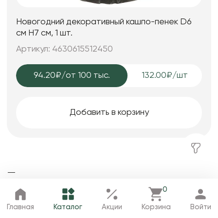
Новогодний декоративный кашпо-пенек D6
см H7 см, 1 шт.
Артикул: 4630615512450
94.20₽
/от 100 тыс.
132.00₽/шт
Добавить в корзину
Популярные товары
0
Главная
Каталог
Избранное
Корзина
Профиль
Главная
Каталог
Акции
Корзина
Войти