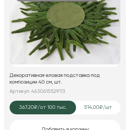
Фоамиран
Свечи
Игрушки мягкие
Изделия из металла
Сухоцветы
Декоративная еловая подставка под
композиции 40 см, шт.
Артикул: 4630615529113
367.20₽
/от 100 тыс.
514.00₽/шт
Добавить в корзину