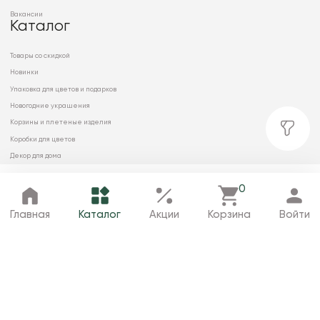
Вакансии
Каталог
Товары со скидкой
Новинки
Упаковка для цветов и подарков
Новогодние украшения
Корзины и плетеные изделия
Коробки для цветов
Декор для дома
Сухоцветы
0
Главная
Каталог
Избранное
Корзина
Профиль
Главная
Каталог
Акции
Корзина
Войти
© 2026 ООО «МИРРЭЙ»
Политика в отношении обработки
персональных данных
Карта сайта