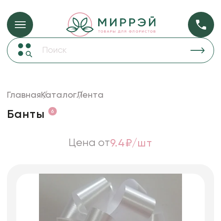
Упаковка для ц
Упаковка для цветов и подарков
Новогодние украшения
Бумага
48
Корзины и плетеные изделия
Главная
Каталог
Лента
Коробки для цветов
Пленка
18
Банты
6
Декор для дома
прозрачная
Лента
Цена от
9.4₽/шт
Товары для флористов
Пакеты для цветов и подарков
Искусственные цветы и растения
Декоративные вазы, кашпо