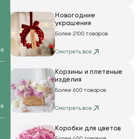
Искусственные цветы и растения
Декоративные вазы, кашпо
Новогодние
украшения
Фоамиран
Более 2100 товаров
Свечи
Игрушки мягкие
Смотреть все
Корзины и плетеные
изделия
ки
Более 600 товаров
Смотреть все
Коробки для цветов
Более 400 товаров