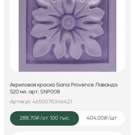
Акриловая краска Siana Provence Лаванда
520 мл. арт. SNP008
Артикул: 4650070346421
288.70₽
/от 100 тыс.
404.00₽/шт