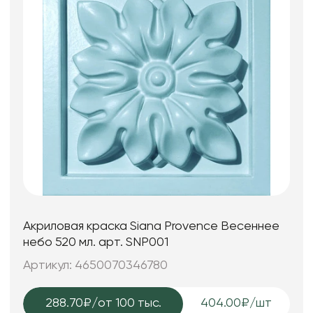
Акриловая краска Siana Provence Весеннее
небо 520 мл. арт. SNP001
Артикул: 4650070346780
288.70₽
/от 100 тыс.
404.00₽/шт