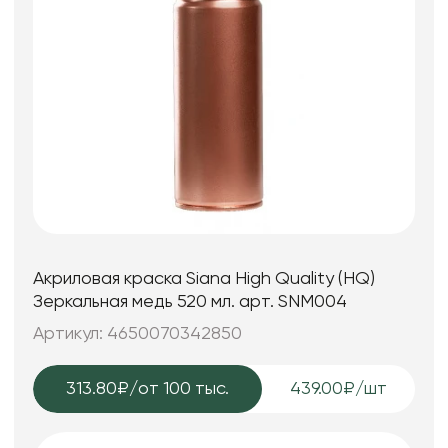
Акриловая краска Siana High Quality (HQ)
Зеркальная медь 520 мл. арт. SNM004
Артикул: 4650070342850
313.80₽
/от 100 тыс.
439.00₽/шт