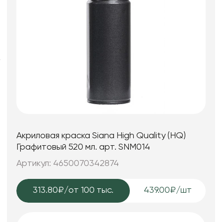
Фоамиран
Свечи
Игрушки мягкие
Изделия из металла
Сухоцветы
Акриловая краска Siana High Quality (HQ)
Графитовый 520 мл. арт. SNM014
Артикул: 4650070342874
313.80₽
/от 100 тыс.
439.00₽/шт