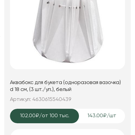
Искусственные цветы и растения
Декоративные вазы, кашпо
Фоамиран
Свечи
Игрушки мягкие
Изделия из металла
Сухоцветы
Аквабокс для букета (одноразовая вазочка)
d 18 см, (3 шт./уп.), белый
Артикул: 4630615540439
102.00₽
/от 100 тыс.
143.00₽/шт