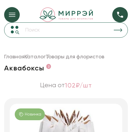
Упаковка для ц
Упаковка для цветов и подарков
Новогодние украшения
Бумага
48
Корзины и плетеные изделия
Главная
Каталог
Товары для флористов
Коробки для цветов
Пленка
18
Аквабоксы
2
Декор для дома
прозрачная
Сухоцветы
Цена от
102₽/шт
Лента
Товары для флористов
Пакеты для цветов и подарков
Новинка
Изделия из металла