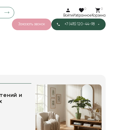
0
0
Войти
Избранное
Корзина
Заказать звонок
+7 (495) 120-44-98
арков
776
0
43
Тишью
1
Бархат
тений и
х