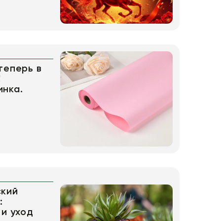
теперь в
!
инка.
ский
:
 и уход