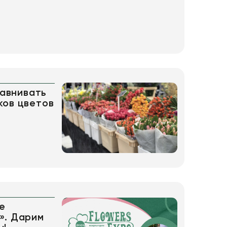
равнивать
ков цветов
е
». Дарим