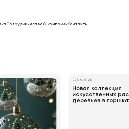
вка
Сотрудничество
О компании
Контакты
Упаковка для цветов и под
48
66
Бумага
Пленка для цветов
18
Пленка
6
Сетка
прозрачная
27.04.2026
Новая коллекция
искусственных рас
деревьев в горшка