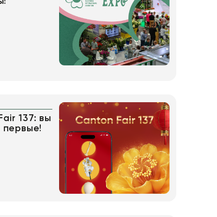
ы!
air 137: вы
ы первые!