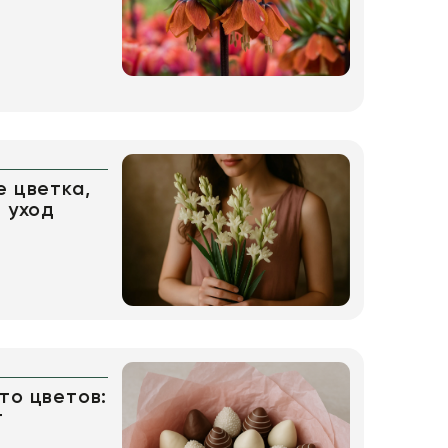
е цветка,
и уход
то цветов:
т