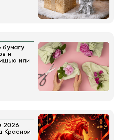
 бумагу
ов и
тишью или
в 2026
да Красной