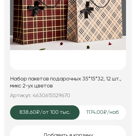
Фоамиран
Свечи
Игрушки мягкие
Изделия из металла
Сухоцветы
Набор пакетов подарочных 35*15*32, 12 шт.,
микс 2-ух цветов
Артикул: 4630615529670
838.60₽
/от 100 тыс.
1174.00₽/наб
Добавить в корзину