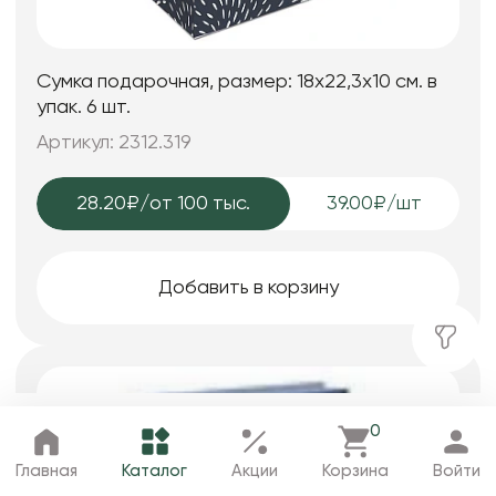
Сумка подарочная, размер: 18х22,3х10 см. в
упак. 6 шт.
Артикул: 2312.319
28.20₽
/от 100 тыс.
39.00₽/шт
Добавить в корзину
0
Главная
Каталог
Избранное
Корзина
Профиль
Главная
Каталог
Акции
Корзина
Войти