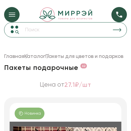
Упаковка для ц
Упаковка для цветов и подарков
Новогодние украшения
Бумага
48
Корзины и плетеные изделия
Главная
Каталог
Пакеты для цветов и подарков
Коробки для цветов
Пленка
18
Пакеты подарочные
62
Декор для дома
прозрачная
Лента
Цена от
27.1₽/шт
Товары для флористов
Пакеты для цветов и подарков
Искусственные цветы и растения
Новинка
Декоративные вазы, кашпо