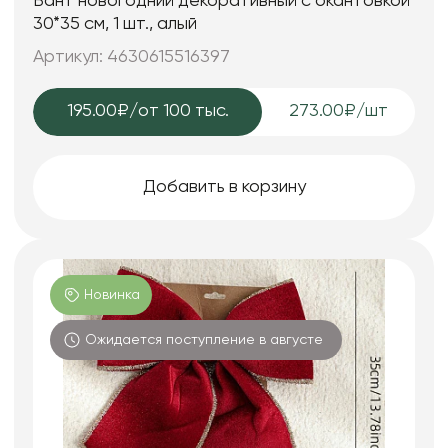
Бант новогодний декоративный с окантовкой
30*35 см, 1 шт., алый
Артикул: 4630615516397
195.00₽
/от 100 тыс.
273.00₽/шт
Добавить в корзину
Новинка
Ожидается поступление в августе