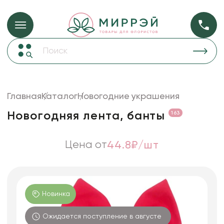
Упаковка для ц
Упаковка для цветов и подарков
Новогодние украшения
Бумага
48
Корзины и плетеные изделия
Главная
Каталог
Новогодние украшения
Коробки для цветов
Пленка
18
Новогодняя лента, банты
163
Декор для дома
прозрачная
Лента
Цена от
44.8₽/шт
Товары для флористов
Пакеты для цветов и подарков
Искусственные цветы и растения
Новинка
Декоративные вазы, кашпо
Ожидается поступление в августе