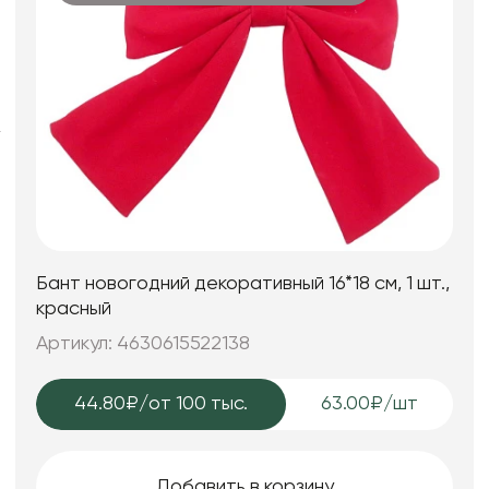
Фоамиран
Свечи
Игрушки мягкие
Изделия из металла
Сухоцветы
Бант новогодний декоративный 16*18 см, 1 шт.,
красный
Артикул: 4630615522138
44.80₽
/от 100 тыс.
63.00₽/шт
Добавить в корзину