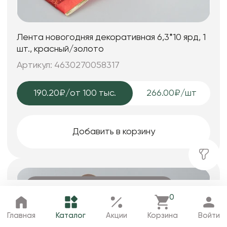
Лента новогодняя декоративная 6,3*10 ярд, 1
шт., красный/золото
Артикул: 4630270058317
190.20₽
/от 100 тыс.
266.00₽/шт
Добавить в корзину
Ожидается поступление в августе
0
Главная
Каталог
Избранное
Корзина
Профиль
Главная
Каталог
Акции
Корзина
Войти