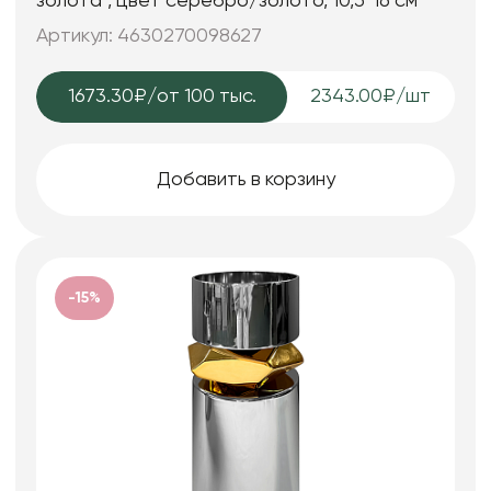
золота", цвет серебро/золото, 10,5*16 см
Артикул: 4630270098627
1673.30₽
/от 100 тыс.
2343.00₽/шт
Добавить в корзину
-15%