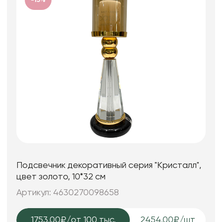
Подсвечник декоративный серия "Кристалл",
цвет золото, 10*32 см
Артикул: 4630270098658
1753.00₽
/от 100 тыс.
2454.00₽/шт