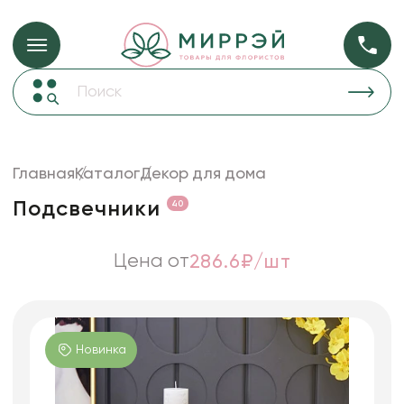
Упаковка для ц
Упаковка для цветов и подарков
Новогодние украшения
Бумага
48
Корзины и плетеные изделия
Главная
Каталог
Декор для дома
Коробки для цветов
Пленка
18
Подсвечники
40
Декор для дома
прозрачная
Лента
Цена от
286.6₽/шт
Товары для флористов
Пакеты для цветов и подарков
Искусственные цветы и растения
Новинка
Декоративные вазы, кашпо