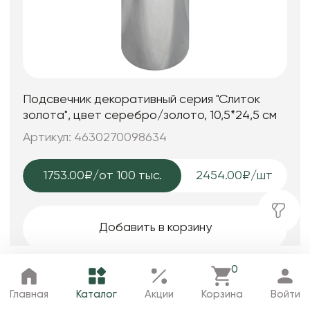
Подсвечник декоративный серия "Слиток
золота", цвет серебро/золото, 10,5*24,5 см
Артикул: 4630270098634
1753.00₽
/от 100 тыс.
2454.00₽/шт
Добавить в корзину
0
Главная
Каталог
Избранное
Корзина
Профиль
Главная
Каталог
Акции
Корзина
Войти
Новинка