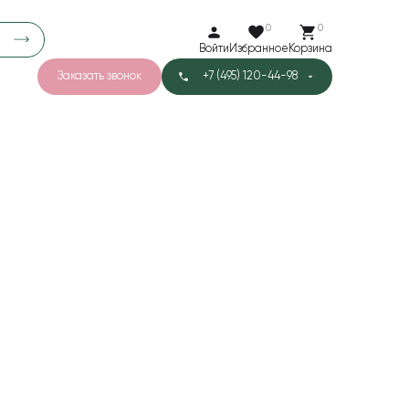
0
0
Войти
Избранное
Корзина
Заказать звонок
+7 (495) 120-44-98
арков
776
0
43
Тишью
1
Бархат