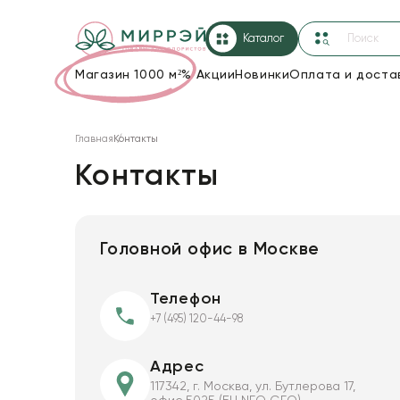
Каталог
Магазин 1000 м²
%
Акции
Новинки
Оплата и доста
Упаковка для цветов и подарков
Главная
Контакты
Новогодние украшения
Контакты
Корзины и плетеные изделия
Коробки для цветов
Головной офис в Москве
Декор для дома
Телефон
Лента
+7 (495) 120-44-98
Товары для флористов
Адрес
Пакеты для цветов и подарков
117342, г. Москва, ул. Бутлерова 17,