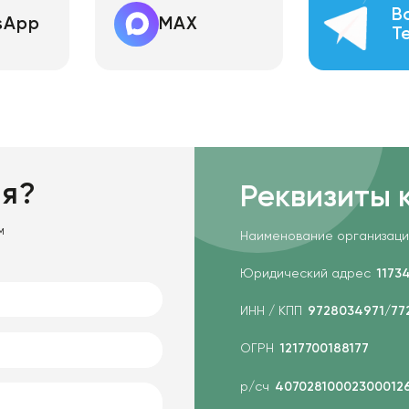
В
sApp
MAX
T
ия?
Реквизиты 
м
Наименование организаци
Юридический адрес
11734
ИНН / КПП
9728034971/77
ОГРН
1217700188177
р/сч
40702810002300012