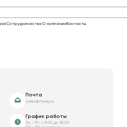
вка
Сотрудничество
О компании
Контакты
Упаковка для цветов и под
48
66
Бумага
Пленка для цветов
18
Пленка
6
Сетка
прозрачная
Почта
sales@mirrey.ru
График работы
Пн - Пт: с 9:00 до 18:00