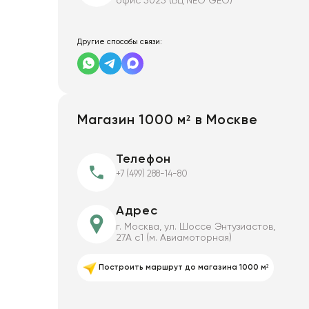
офис 5025 (БЦ NEO GEO)
Искусственные цветы и растения
Декоративные вазы, кашпо
Другие способы связи:
Фоамиран
Свечи
Магазин 1000 м² в Москве
Игрушки мягкие
Изделия из металла
Телефон
+7 (499) 288-14-80
Сухоцветы
Адрес
г. Москва, ул. Шоссе Энтузиастов,
27А с1 (м. Авиамоторная)
Построить маршрут до магазина 1000 м²