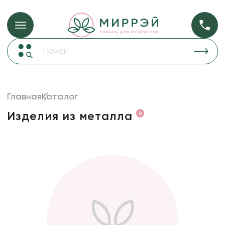
Упаковка для ц
Упаковка для цветов и подарков
Новогодние украшения
Бумага
48
Корзины и плетеные изделия
Главная
Каталог
Коробки для цветов
Пленка
18
Изделия из металла
0
Декор для дома
прозрачная
Лента
Товары для флористов
Пакеты для цветов и подарков
Искусственные цветы и растения
Декоративные вазы, кашпо