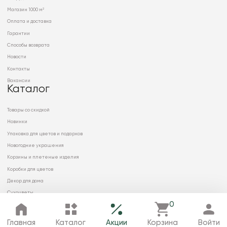
Магазин 1000 м²
Оплата и доставка
Гарантии
Способы возврата
Новости
Контакты
Вакансии
Каталог
Товары со скидкой
Новинки
Упаковка для цветов и подарков
Новогодние украшения
Корзины и плетеные изделия
Коробки для цветов
Декор для дома
Сухоцветы
0
Главная
Каталог
Акции
Корзина
Войти
© 2026 ООО «МИРРЭЙ»