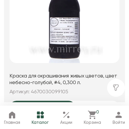
Краска для окрашивания живых цветов, цвет
небесно-голубой, #4, 0,300 л.
Артикул: 4670030099105
132.60₽
/от 100 тыс.
186.00₽/шт
0
Главная
Каталог
Избранное
Корзина
Профиль
Главная
Каталог
Акции
Корзина
Войти