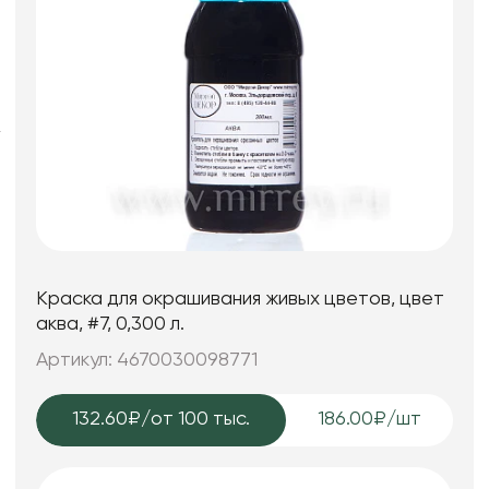
Искусственные цветы и растения
Декоративные вазы, кашпо
Фоамиран
Свечи
Игрушки мягкие
Краска для окрашивания живых цветов, цвет
аква, #7, 0,300 л.
Артикул: 4670030098771
132.60₽
/от 100 тыс.
186.00₽/шт