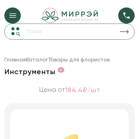
Упаковка для ц
Упаковка для цветов и подарков
Новогодние украшения
Бумага
50
Корзины и плетеные изделия
Главная
Каталог
Товары для флористов
Коробки для цветов
Пленка
19
Инструменты
21
Декор для дома
прозрачная
Сухоцветы
Цена от
184.4₽/шт
Лента
Товары для флористов
Пакеты для цветов и подарков
Изделия из металла