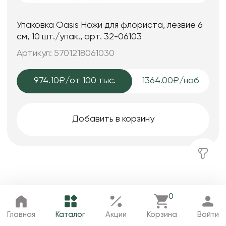
Упаковка Oasis Ножи для флориста, лезвие 6
см, 10 шт./упак., арт. 32-06103
Артикул: 5701218061030
974.10₽
/от 100 тыс.
1364.00₽/наб
Добавить в корзину
Популярные товары
0
Главная
Каталог
Избранное
Корзина
Профиль
Главная
Каталог
Акции
Корзина
Войти