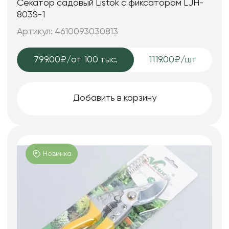
Секатор садовый Listok с фиксатором LJH-
803S-1
Артикул: 4610093030813
799.00₽
/от 100 тыс.
1119.00₽/шт
Добавить в корзину
Новинка