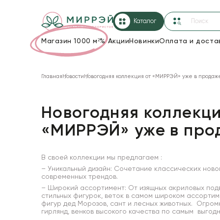
Каталог
Магазин 1000 м²
%
Акции
Новинки
Оплата и доста
Упаковка для цветов и подарков
Главная
Новости
Новогодняя коллекция от «МИРРЭЙ» уже в продаж
Новогодние украшения
Корзины и плетеные изделия
Новогодняя коллекци
Коробки для цветов
«МИРРЭЙ» уже в про
Декор для дома
В своей коллекции мы предлагаем :
Лента
– Уникальный дизайн: Сочетание классических ново
современных трендов.
Товары для флористов
– Широкий ассортимент: От изящных акриловых под
стильных фигурок, веток в самом широком ассорти
фигур дед Морозов, сант и лесных животных. Огром
Пакеты для цветов и подарков
гирлянд, венков высокого качества по самым выгод