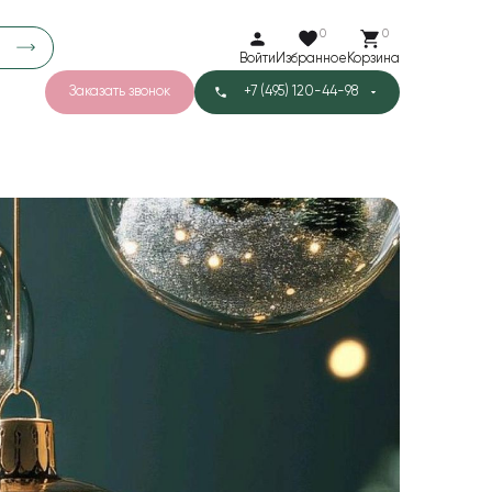
0
0
Войти
Избранное
Корзина
Заказать звонок
+7 (495) 120-44-98
арков
776
0
43
Тишью
1
Бархат