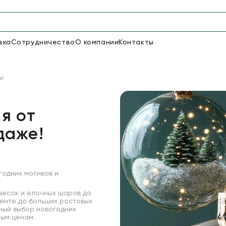
вка
Сотрудничество
О компании
Контакты
Упаковка для цветов и под
е!
48
66
Бумага
Пленка для цветов
я от
даже!
18
Пленка
6
Сетка
прозрачная
годних мотивов и
весок и елочных шаров до
менте до больших ростовых
ный выбор новогодних
ным ценам.