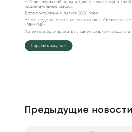
– Индивидуальный подход: Для оптовых покупателей
Искусственные цветы и растения
индивидуальные скидки.
Дата поступления: Август 2026 года.
Декоративные вазы, кашпо
Узнать подробности и условия скидок: Свяжитесь с
«МИРРЭЙ».
Фоамиран
Успейте забронировать лучшие позиции и создать а
Свечи
Перейти к покупкам
Игрушки мягкие
Изделия из металла
Сухоцветы
Предыдущие новост