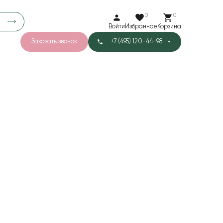
0
0
Войти
Избранное
Корзина
Заказать звонок
+7 (495) 120-44-98
арков
780
3
40
Тишью