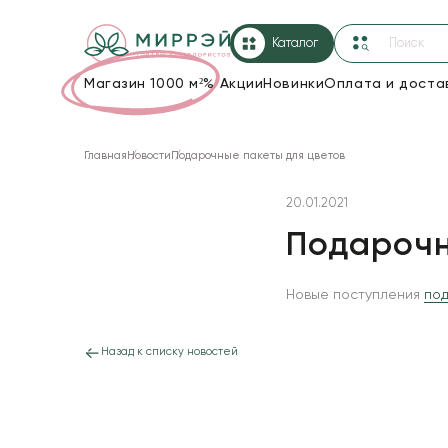
Каталог
Магазин 1000 м²
%
Акции
Новинки
Оплата и доста
Упаковка для цветов и подарков
Главная
Новости
Подарочные пакеты для цветов
Новогодние украшения
20.01.2021
Корзины и плетеные изделия
Подарочн
Коробки для цветов
Декор для дома
Новые поступления
под
Сухоцветы
Назад к списку новостей
Лента
Товары для флористов