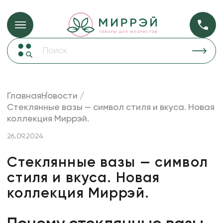
Упаковка для ц
Упаковка для цветов и подарков
Новогодние украшения
Бумага
48
Корзины и плетеные изделия
Главная
Новости
Коробки для цветов
Стеклянные вазы — символ стиля и вкуса. Новая
Пленка
18
коллекция Миррэй.
Декор для дома
прозрачная
26.09.2024
Лента
Товары для флористов
Стеклянные вазы — символ
стиля и вкуса. Новая
Пакеты для цветов и подарков
коллекция Миррэй.
Искусственные цветы и растения
Декоративные вазы, кашпо