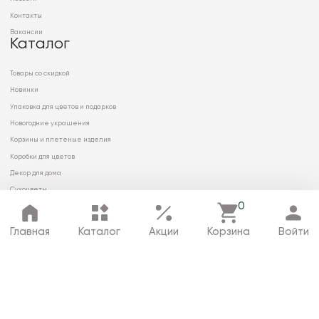
Контакты
Вакансии
Каталог
Товары со скидкой
Новинки
Упаковка для цветов и подарков
Новогодние украшения
Корзины и плетеные изделия
Коробки для цветов
Декор для дома
Сухоцветы
0
Главная
Каталог
Акции
Корзина
Войти
© 2026 ООО «МИРРЭЙ»
Политика в отношении обработки
персональных данных
Карта сайта