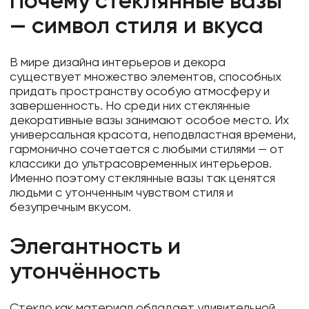
Почему стеклянные вазы
Фоамиран
— символ стиля и вкуса
Свечи
Игрушки мягкие
В мире дизайна интерьеров и декора
существует множество элементов, способных
Изделия из металла
придать пространству особую атмосферу и
Сухоцветы
завершенность. Но среди них стеклянные
декоративные вазы занимают особое место. Их
универсальная красота, неподвластная времени,
гармонично сочетается с любыми стилями — от
классики до ультрасовременных интерьеров.
Именно поэтому стеклянные вазы так ценятся
людьми с утонченным чувством стиля и
безупречным вкусом.
Элегантность и
утончённость
Стекло как материал обладает удивительной