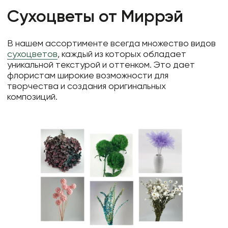
Фоамиран
Сухоцветы от Миррэй
Свечи
Игрушки мягкие
В нашем ассортименте всегда множество видов
сухоцветов
, каждый из которых обладает
Изделия из металла
уникальной текстурой и оттенком. Это дает
Сухоцветы
флористам широкие возможности для
творчества и создания оригинальных
композиций.