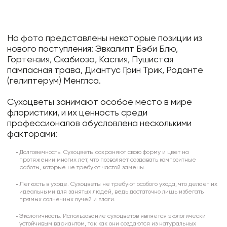
На фото представлены некоторые позиции из
нового поступления: Эвкалипт Бэби Блю,
Гортензия, Скабиоза, Каспия, Пушистая
пампасная трава, Диантус Грин Трик, Роданте
(гелиптерум) Менглса.
Сухоцветы занимают особое место в мире
флористики, и их ценность среди
профессионалов обусловлена несколькими
факторами:
Долговечность. Сухоцветы сохраняют свою форму и цвет на
протяжении многих лет, что позволяет создавать композитные
работы, которые не требуют частой замены.
Легкость в уходе.
Сухоцветы не требуют особого ухода, что делает их
идеальными для занятых людей, ведь достаточно лишь избегать
прямых солнечных лучей и влаги.
Экологичность.
Использование сухоцветов является экологически
устойчивым вариантом, так как они создаются из натуральных