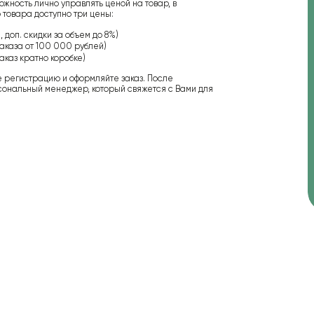
ожность лично управлять ценой на товар, в
 товара доступно три цены:
 доп. скидки за объем до 8%)
аказа от 100 000 рублей)
аказ кратно коробке)
е регистрацию и оформляйте заказ. После
сональный менеджер, который свяжется с Вами для