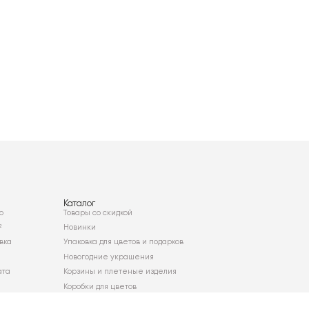
Каталог
о
Товары со скидкой
²
Новинки
вка
Упаковка для цветов и подарков
Новогодние украшения
ата
Корзины и плетеные изделия
Коробки для цветов
Декор для дома