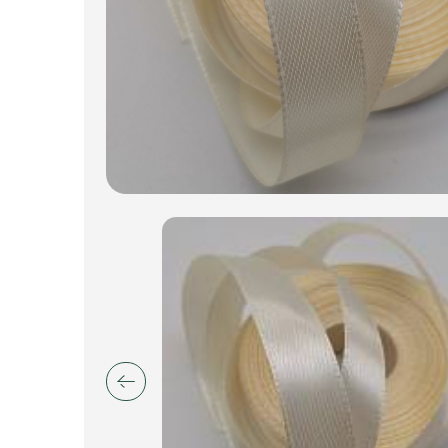
Искусственные цветы и растения
Декоративные вазы, кашпо
Фоамиран
Свечи
Игрушки мягкие
Изделия из металла
Сухоцветы