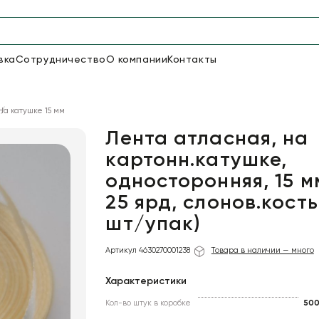
вка
Сотрудничество
О компании
Контакты
Упаковка для цветов и под
На катушке 15 мм
48
66
Бумага
Пленка для цветов
Лента атласная, на
картонн.катушке,
односторонняя, 15 м
18
Пленка
6
Сетка
прозрачная
25 ярд, слонов.кость
шт/упак)
Артикул 4630270001238
Товара в наличии — много
Характеристики
Кол-во штук в коробке
50