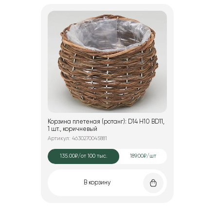
Корзина плетеная (ротанг): D14 H10 BD11,
1 шт., коричневый
Артикул: 4630270045881
135.00₽
/от 100 тыс.
189.00₽/шт
В корзину