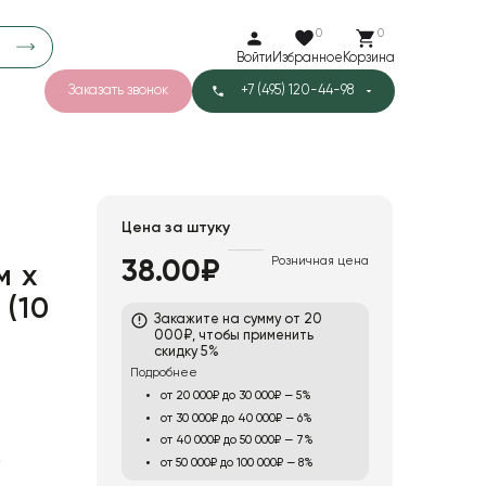
0
0
Войти
Избранное
Корзина
Заказать звонок
+7 (495) 120-44-98
арков
776
0
43
Тишью
Цена за штуку
Розничная цена
38.00₽
м х
1
Бархат
 (10
Закажите на сумму от 20
000₽, чтобы применить
скидку 5%
Подробнее
от 20 000₽ до 30 000₽ — 5%
от 30 000₽ до 40 000₽ — 6%
от 40 000₽ до 50 000₽ — 7%
0
от 50 000₽ до 100 000₽ — 8%