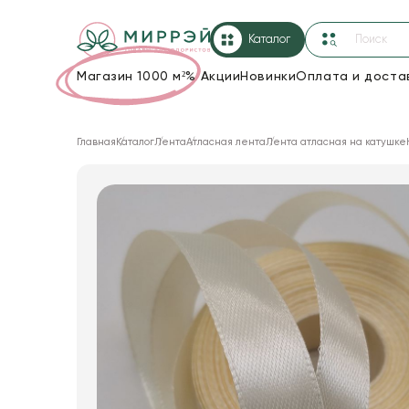
Каталог
Магазин 1000 м²
%
Акции
Новинки
Оплата и доста
Упаковка для цветов и подарков
Главная
Каталог
Лента
Атласная лента
Лента атласная на катушке
Новогодние украшения
Корзины и плетеные изделия
Коробки для цветов
Декор для дома
Лента
Товары для флористов
Пакеты для цветов и подарков