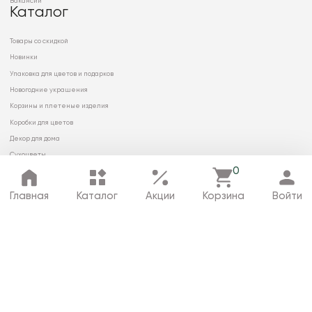
Вакансии
Каталог
Товары со скидкой
Новинки
Упаковка для цветов и подарков
Новогодние украшения
Корзины и плетеные изделия
Коробки для цветов
Декор для дома
Сухоцветы
0
Главная
Каталог
Акции
Корзина
Войти
© 2026 ООО «МИРРЭЙ»
Политика в отношении обработки
персональных данных
Карта сайта