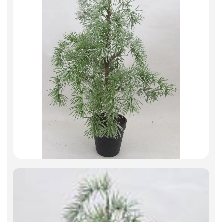
Фоамиран
Свечи
Игрушки мягкие
Изделия из металла
Сухоцветы