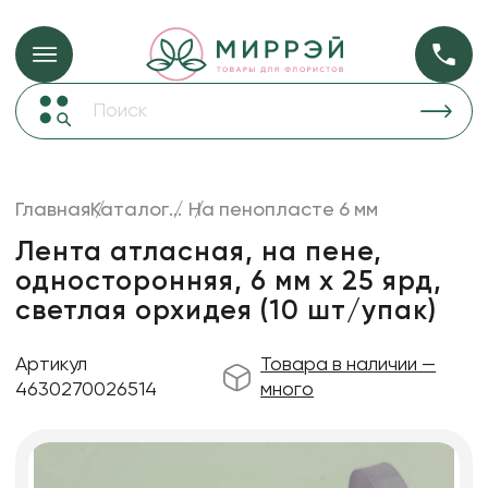
Упаковка для ц
Упаковка для цветов и подарков
Новогодние украшения
Бумага
48
Корзины и плетеные изделия
Главная
Каталог
...
На пенопласте 6 мм
Коробки для цветов
Пленка
18
Лента атласная, на пене,
Декор для дома
прозрачная
односторонняя, 6 мм х 25 ярд,
светлая орхидея (10 шт/упак)
Сухоцветы
Лента
Артикул
Товара в наличии —
Товары для флористов
4630270026514
много
Пакеты для цветов и подарков
Изделия из металла