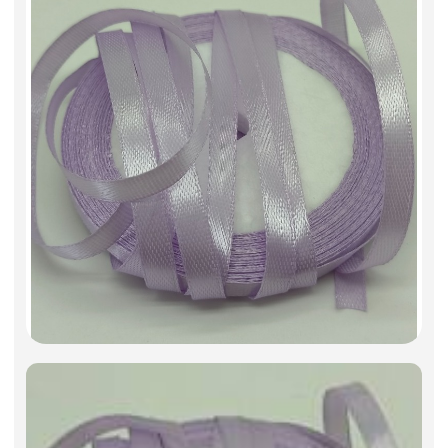
Искусственные цветы и растения
Декоративные вазы, кашпо
Фоамиран
Свечи
Игрушки мягкие