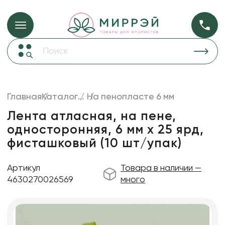
Упаковка для ц
Упаковка для цветов и подарков
Новогодние украшения
Бумага
48
Корзины и плетеные изделия
Главная
Каталог
...
На пенопласте 6 мм
Коробки для цветов
Пленка
18
Лента атласная, на пене,
Декор для дома
прозрачная
односторонняя, 6 мм х 25 ярд,
фисташковый (10 шт/упак)
Лента
Товары для флористов
Артикул
Товара в наличии —
Пакеты для цветов и подарков
4630270026569
много
Искусственные цветы и растения
Декоративные вазы, кашпо