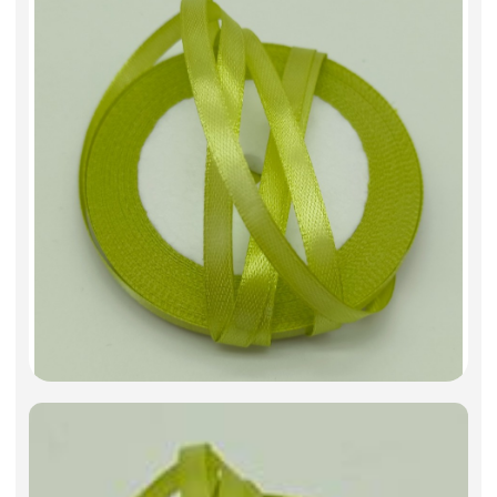
Фоамиран
Свечи
Игрушки мягкие
Изделия из металла
Сухоцветы