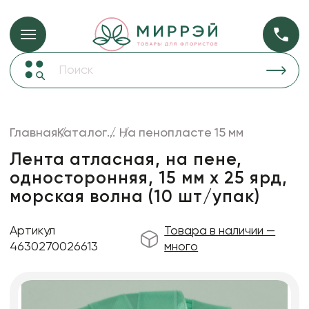
Упаковка для ц
Упаковка для цветов и подарков
Новогодние украшения
Бумага
47
Корзины и плетеные изделия
Главная
Каталог
...
На пенопласте 15 мм
Коробки для цветов
Пленка
18
Лента атласная, на пене,
Декор для дома
прозрачная
односторонняя, 15 мм х 25 ярд,
морская волна (10 шт/упак)
Лента
Товары для флористов
Артикул
Товара в наличии —
Пакеты для цветов и подарков
4630270026613
много
Изделия из металла
Искусственные цветы и растения