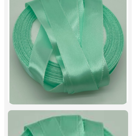
Декоративные вазы, кашпо
Фоамиран
Свечи
Игрушки мягкие
Изделия из металла
Сухоцветы
Плёнка " Прованс " 57 см * 10 м
Плёнка "Fall in love" 58 см * 10 м
Плёнка "ботаника" 58 см * 10 м
Плёнка "Бриз" 58 см * 10 м
Плёнка "валентинка" 58 см * 10 м
Плёнка "Взмах" 58 см * 10 м
Плёнка "Винтажный велосипед"