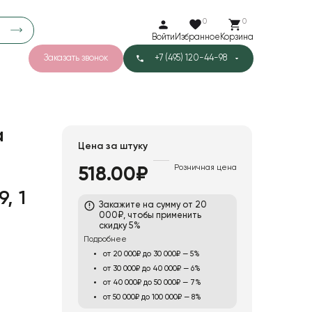
0
0
Войти
Избранное
Корзина
Заказать звонок
+7 (495) 120-44-98
арков
781
5
42
Тишью
а
Цена за штуку
Розничная цена
518.00₽
1
Бархат
, 1
Закажите на сумму от 20
000₽, чтобы применить
скидку 5%
Подробнее
от 20 000₽ до 30 000₽ — 5%
от 30 000₽ до 40 000₽ — 6%
от 40 000₽ до 50 000₽ — 7%
от 50 000₽ до 100 000₽ — 8%