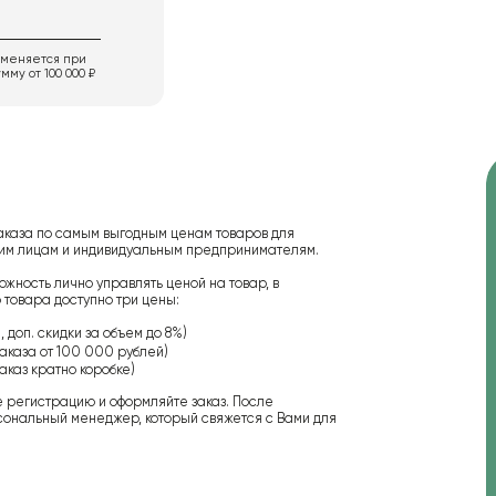
именяется при
мму от 100 000 ₽
аказа по самым выгодным ценам товаров для
ским лицам и индивидуальным предпринимателям.
ожность лично управлять ценой на товар, в
 товара доступно три цены:
 доп. скидки за объем до 8%)
аказа от 100 000 рублей)
аказ кратно коробке)
е регистрацию и оформляйте заказ. После
сональный менеджер, который свяжется с Вами для