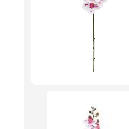
Пакеты для цветов и подарков
Изделия из металла
Искусственные цветы и растения
Декоративные вазы, кашпо
Фоамиран
Свечи
Игрушки мягкие