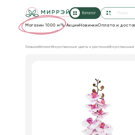
Каталог
Магазин 1000 м²
%
Акции
Новинки
Оплата и доста
Упаковка для цветов и подарков
Главная
Каталог
Искусственные цветы и растения
Искусственные
Новогодние украшения
Корзины и плетеные изделия
Коробки для цветов
Декор для дома
Сухоцветы
Лента
Товары для флористов