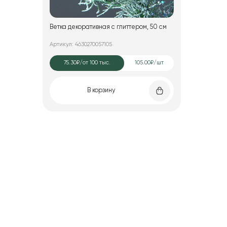
Ветка декоративная с глиттером, 50 см
Артикул: 4630270057105
75.30₽
/от 100 тыс.
105.00₽/шт
В корзину