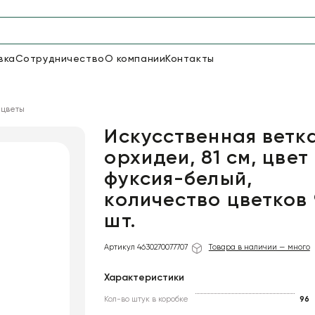
вка
Сотрудничество
О компании
Контакты
Упаковка для цветов и под
 цветы
48
66
Бумага
Пленка для цветов
Искусственная ветк
орхидеи, 81 см, цвет
фуксия-белый,
18
Пленка
7
Сетка
прозрачная
количество цветков 9
шт.
Артикул 4630270077707
Товара в наличии — много
Характеристики
Кол-во штук в коробке
96