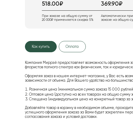
518.00₽
369.90₽
При заказе на общую сумму от
Автоматически пр
20 000₽ применяется скидка 5%
заказе на общую су
Как купить
Оплата
Компания Миррэй предоставляет возможность оформления з
флористов полного спектра как физическим, так и юридиче
Оформляя заказ в нашем интернет-магазине, у Вас есть возм
зависимости от объема. Для Вашего удобства на большинство
Розничная цена (минимальная сумма заказа 15 000 рублей,
Оптовая цена (доступна на всех товарах на общую сумму з
Спеццена (индивидуальная цена на конкретный товар за з
Добавляйте товар в корзину в необходимом объеме, проходит
успешного оформления заказа за Вами будет закреплен пер
согласования заказа и условий доставки.