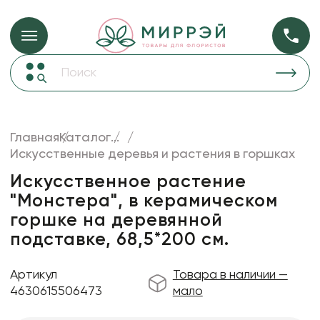
Упаковка для ц
Упаковка для цветов и подарков
Новогодние украшения
Бумага
48
Корзины и плетеные изделия
Главная
Каталог
...
Коробки для цветов
Искусственные деревья и растения в горшках
Пленка
18
Декор для дома
прозрачная
Искусственное растение
"Монстера", в керамическом
Сухоцветы
горшке на деревянной
Лента
подставке, 68,5*200 см.
Товары для флористов
Артикул
Товара в наличии —
Пакеты для цветов и подарков
4630615506473
мало
Изделия из металла