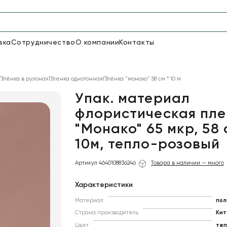
вка
Сотрудничество
О компании
Контакты
Упаковка для цветов и под
Плёнка в рулонах
Пленка однотонная
Плёнка "монако" 58 см * 10 м
48
66
Бумага
Пленка для цветов
Упак. материал
флористическая пле
"Монако" 65 мкр, 58 
18
Пленка
6
Сетка
прозрачная
10м, тепло-розовый
Артикул 4640108836246
Товара в наличии — много
Характеристики
Материал
пол
Страна производитель
Кит
Цвет
теп