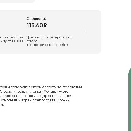
Спеццена:
118.60₽
именяется при
Действует только при заказе
мму от 100 000 ₽
товара
кратно заводской коробке
крон и содержит в своем ассортименте богатый
Флористическая пленка «Монако» — это
я упаковки цветов и подарков и является
 Компания Миррэй предлагает широкий
м.