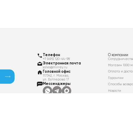
Телефон
О компании
+7 (495) 120-44-98
Сотрудничеств
Электронная почта
Магазин 1000 м
sales@mirrey.ru
Головной офис
Оплата и доста
117342, г. Москва,
Гарантии
ул. Бутлерова 17
Мессенджеры
Способы возвр
Новости
Контакты
Вакансии
Политика в отношении обработки
персональных данных