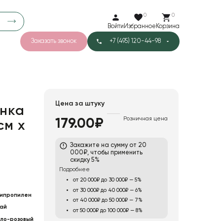
0
0
Войти
Избранное
Корзина
Заказать звонок
+7 (495) 120-44-98
арков
776
0
43
Тишью
Цена за штуку
нка
Розничная цена
179.00₽
см х
1
Бархат
Закажите на сумму от 20
000₽, чтобы применить
скидку 5%
Подробнее
от 20 000₽ до 30 000₽ — 5%
от 30 000₽ до 40 000₽ — 6%
ипропилен
от 40 000₽ до 50 000₽ — 7%
ай
от 50 000₽ до 100 000₽ — 8%
ло-розовый