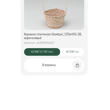
Корзина плетеная (бамбук), D13xH9.5/28,
коричневый
Артикул: 4630270046123
42.90₽
/от 100 тыс.
60.00₽/шт
В корзину