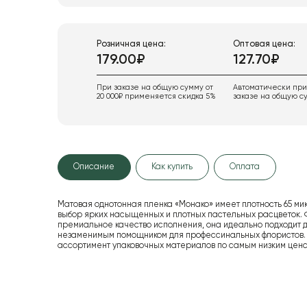
Розничная цена:
Оптовая цена:
179.00₽
127.70₽
При заказе на общую сумму от
Автоматически пр
20 000₽ применяется скидка 5%
заказе на общую су
Описание
Как купить
Оплата
Матовая однотонная пленка «Монако» имеет плотность 65 ми
выбор ярких насыщенных и плотных пастельных расцветок. 
премиальное качество исполнения, она идеально подходит дл
незаменимым помощником для профессинальных флористов.
ассортимент упаковочных материалов по самым низким цена