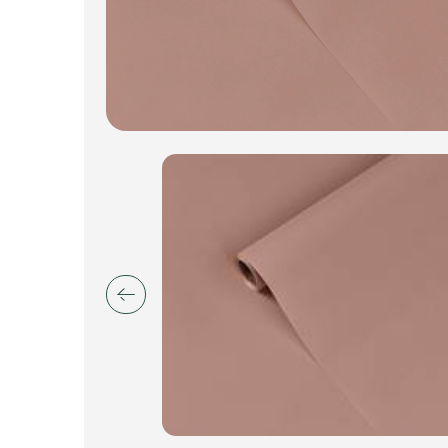
Искусственные цветы и растения
Декоративные вазы, кашпо
Фоамиран
Свечи
Игрушки мягкие
Изделия из металла
Сухоцветы