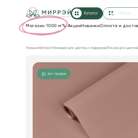
Каталог
Магазин 1000 м²
%
Акции
Новинки
Оплата и доста
Упаковка для цветов и подарков
Главная
Каталог
Упаковка для цветов и подарков
Пленка для цветов
Новогодние украшения
Корзины и плетеные изделия
Хит продаж
Коробки для цветов
Декор для дома
Лента
Товары для флористов
Пакеты для цветов и подарков