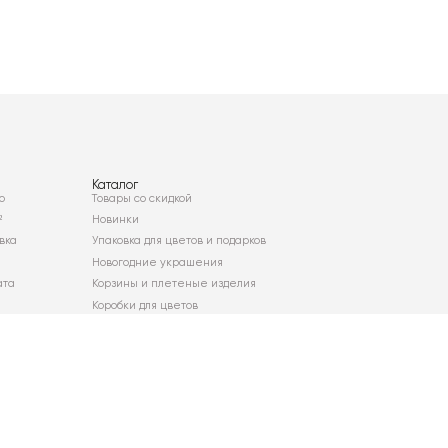
Каталог
о
Товары со скидкой
²
Новинки
вка
Упаковка для цветов и подарков
Новогодние украшения
ата
Корзины и плетеные изделия
Коробки для цветов
Декор для дома
Сухоцветы
Карта сайта