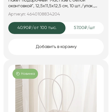
Пакет подарочный "Мастхэв с белой
окантовкой", 12,5х11,5х12,5 см, 10 шт./упак.,
цветущая сакура
Артикул: 4640108834204
40.90₽
/от 100 тыс.
57.00₽/шт
Добавить в корзину
Новинка