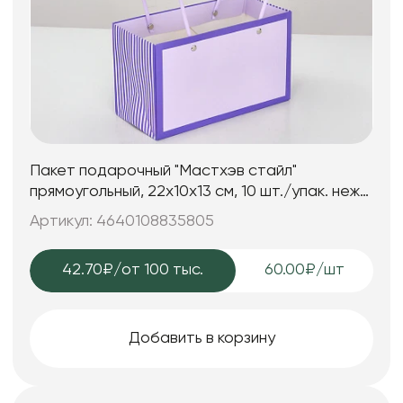
Пакет подарочный "Мастхэв стайл"
прямоугольный, 22х10х13 см, 10 шт./упак. неж-
лавандовый/ фиолетовый
Артикул: 4640108835805
42.70₽
/от 100 тыс.
60.00₽/шт
Добавить в корзину