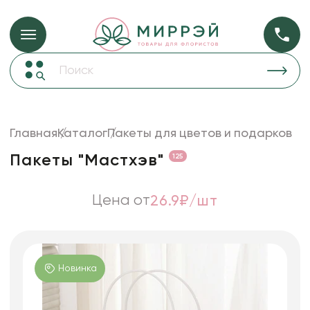
Упаковка для ц
Упаковка для цветов и подарков
Новогодние украшения
Бумага
50
Корзины и плетеные изделия
Главная
Каталог
Пакеты для цветов и подарков
Коробки для цветов
Пленка
20
Пакеты "Мастхэв"
125
Декор для дома
прозрачная
Сухоцветы
Цена от
26.9₽/шт
Лента
Товары для флористов
Пакеты для цветов и подарков
Новинка
Изделия из металла