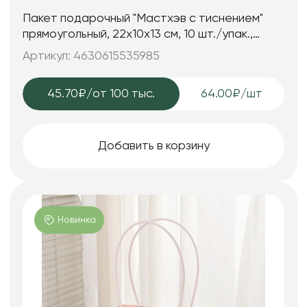
Пакет подарочный "Мастхэв c тиснением"
прямоугольный, 22х10х13 см, 10 шт./упак.,
пастельно-зеленый
Артикул: 4630615535985
45.70₽
/от 100 тыс.
64.00₽/шт
Добавить в корзину
Новинка