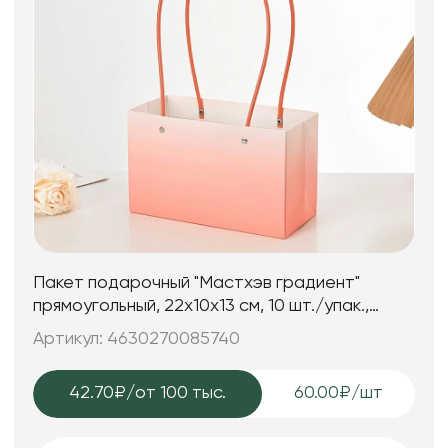
Пакет подарочный "Мастхэв градиент"
прямоугольный, 22х10х13 см, 10 шт./упак.,
пудровый
Артикул: 4630270085740
42.70₽
/от 100 тыс.
60.00₽/шт