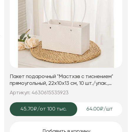
Искусственные цветы и растения
Декоративные вазы, кашпо
Фоамиран
Свечи
Игрушки мягкие
Пакет подарочный "Мастхэв c тиснением"
прямоугольный, 22х10х13 см, 10 шт./упак.,
белый
Артикул: 4630615535923
45.70₽
/от 100 тыс.
64.00₽/шт
Добавить в корзину