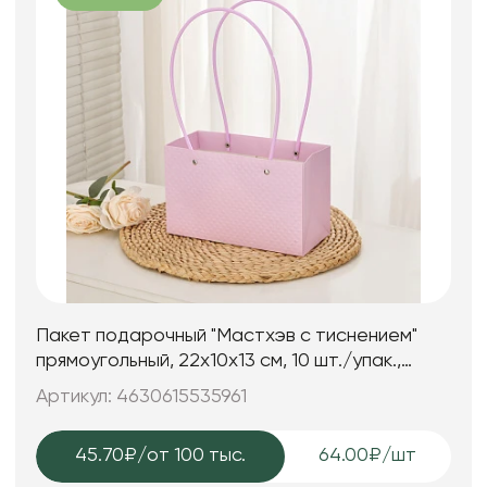
Пакет подарочный "Мастхэв c тиснением"
прямоугольный, 22х10х13 см, 10 шт./упак.,
нежно-сиреневый
Артикул: 4630615535961
45.70₽
/от 100 тыс.
64.00₽/шт