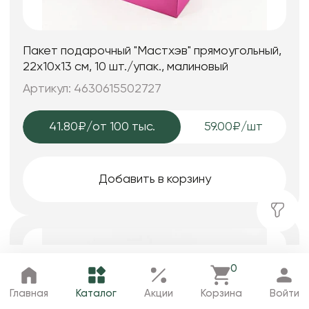
Пакет подарочный "Мастхэв" прямоугольный,
22х10х13 см, 10 шт./упак., малиновый
Артикул: 4630615502727
41.80₽
/от 100 тыс.
59.00₽/шт
Добавить в корзину
0
Главная
Каталог
Избранное
Корзина
Профиль
Главная
Каталог
Акции
Корзина
Войти