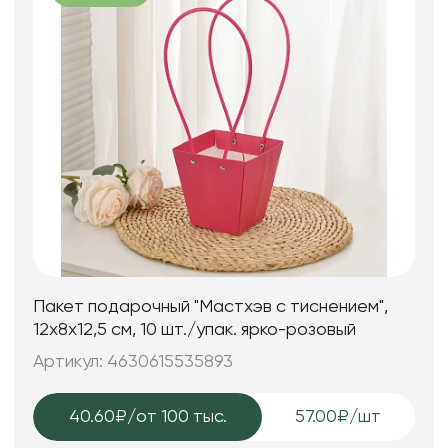
Пакет подарочный "Мастхэв с тиснением",
12х8х12,5 см, 10 шт./упак. ярко-розовый
Артикул: 4630615535893
40.60₽
/от 100 тыс.
57.00₽/шт