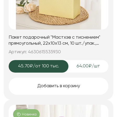
Пакет подарочный "Мастхэв c тиснением"
прямоугольный, 22х10х13 см, 10 шт./упак.,
молочный
Артикул: 4630615535930
45.70₽
/от 100 тыс.
64.00₽/шт
Добавить в корзину
Новинка