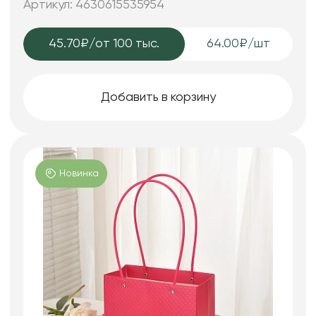
Артикул: 4630615535954
45.70₽
/от 100 тыс.
64.00₽/шт
Добавить в корзину
Новинка