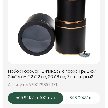
Набор коробок "Цилиндры с прозр. крышкой",
24х24 см, 22х22 см, 20х18 см, 3 шт., черный
Артикул: 4630079857371
605.92₽
/от 100 тыс.
848.00₽/шт