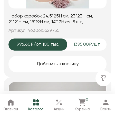
Набор коробок 24,5*25H см, 23*23H см,
21*21H см, 18*19H см, 14*17H см, 5 шт,
св.розовый.
Артикул: 4630615529755
996.60₽
/от 100 тыс.
1395.00₽/шт
Добавить в корзину
0
Главная
Каталог
Избранное
Корзина
Профиль
Главная
Каталог
Акции
Корзина
Войти