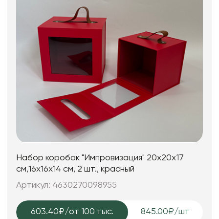
Набор коробок "Импровизация" 20x20x17
см,16x16x14 см, 2 шт., красный
Артикул: 4630270098955
603.40₽
/от 100 тыс.
845.00₽/шт