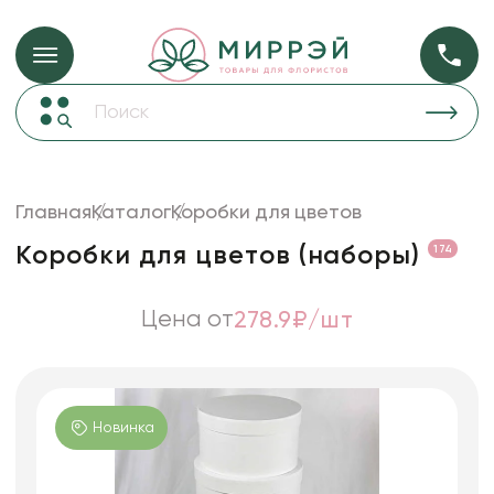
Упаковка для ц
Упаковка для цветов и подарков
Новогодние украшения
Бумага
47
Корзины и плетеные изделия
Главная
Каталог
Коробки для цветов
Коробки для цветов
Пленка
18
Коробки для цветов (наборы)
174
Декор для дома
прозрачная
Лента
Цена от
278.9₽/шт
Товары для флористов
Пакеты для цветов и подарков
Искусственные цветы и растения
Новинка
Декоративные вазы, кашпо