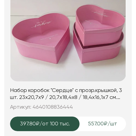
Набор коробок "Сердце" с прозр.крышкой, 3
шт. 23x20,7x9 / 20,7x18,4x8 / 18,4x16,1x7 см.
роз-лиловый
Артикул: 4640108836444
397.80₽
/от 100 тыс.
557.00₽/шт