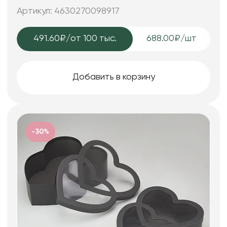
3 шт., св.розовый
Артикул: 4630270098917
491.60₽
/от 100 тыс.
688.00₽/шт
Добавить в корзину
-30%