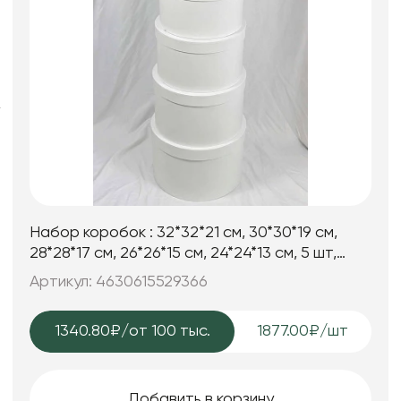
Фоамиран
Свечи
Игрушки мягкие
Изделия из металла
Сухоцветы
Набор коробок : 32*32*21 см, 30*30*19 см,
28*28*17 см, 26*26*15 см, 24*24*13 см, 5 шт,
белый.
Артикул: 4630615529366
1340.80₽
/от 100 тыс.
1877.00₽/шт
Добавить в корзину