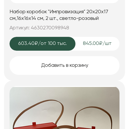
Набор коробок "Импровизация" 20x20x17
см,16x16x14 см, 2 шт., светло-розовый
Артикул: 4630270098948
603.40₽
/от 100 тыс.
845.00₽/шт
Добавить в корзину