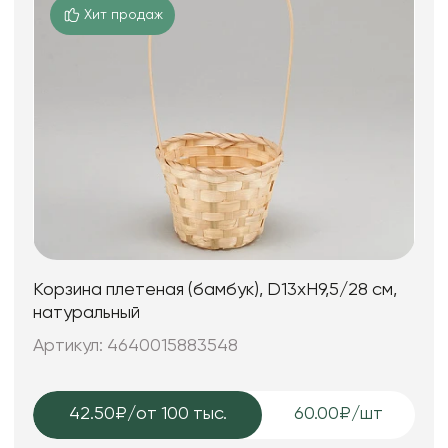
Хит продаж
Корзина плетеная (бамбук), D13xH9,5/28 см,
натуральный
Артикул: 4640015883548
42.50₽
/от 100 тыс.
60.00₽/шт