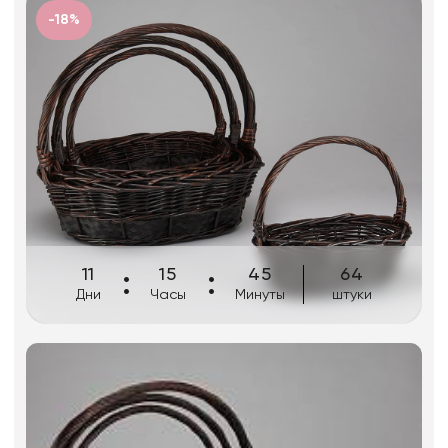
Искусственные цветы и растения
-18%
Декоративные вазы, кашпо
Фоамиран
Свечи
Игрушки мягкие
Изделия из металла
Сухоцветы
11
15
45
64
Дни
Часы
Минуты
штуки