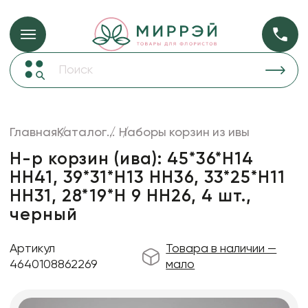
Упаковка для ц
Упаковка для цветов и подарков
Новогодние украшения
Бумага
48
Корзины и плетеные изделия
Главная
Каталог
...
Наборы корзин из ивы
Коробки для цветов
Пленка
18
Н-р корзин (ива): 45*36*H14
Декор для дома
прозрачная
HH41, 39*31*H13 HH36, 33*25*H11
HH31, 28*19*H 9 HH26, 4 шт.,
Сухоцветы
черный
Лента
Товары для флористов
Артикул
Товара в наличии —
4640108862269
мало
Пакеты для цветов и подарков
Изделия из металла