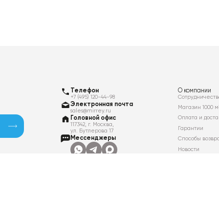
Телефон
О компании
+7 (495) 120-44-98
Сотрудничеств
Электронная почта
Магазин 1000 м
sales@mirrey.ru
Головной офис
Оплата и доста
117342, г. Москва,
Гарантии
ул. Бутлерова 17
Мессенджеры
Способы возвр
Новости
Контакты
Вакансии
Политика в отношении обработки
персональных данных