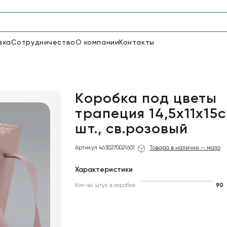
вка
Сотрудничество
О компании
Контакты
Упаковка для цветов и под
48
66
Бумага
Пленка для цветов
Коробка под цветы
трапеция 14,5x11х15с
шт., св.розовый
18
Пленка
6
Сетка
прозрачная
Артикул 4630270021601
Товара в наличии — мало
Характеристики
Кол-во штук в коробке
90