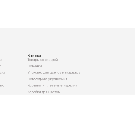
Каталог
о
Товары со скидкой
²
Новинки
вка
Упаковка для цветов и подарков
Новогодние украшения
ата
Корзины и плетеные изделия
Коробки для цветов
Декор для дома
Сухоцветы
Карта сайта