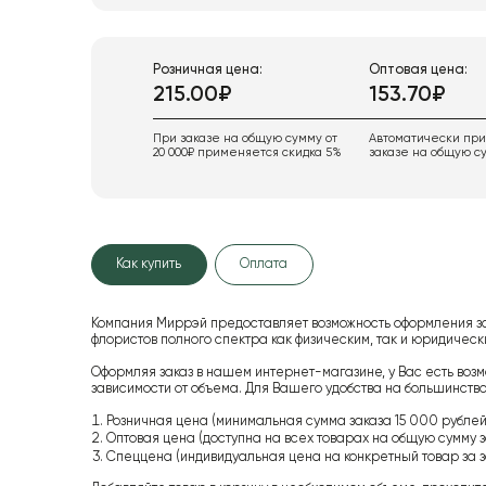
Розничная цена:
Оптовая цена:
215.00₽
153.70₽
При заказе на общую сумму от
Автоматически пр
20 000₽ применяется скидка 5%
заказе на общую су
Как купить
Оплата
Компания Миррэй предоставляет возможность оформления з
флористов полного спектра как физическим, так и юридиче
Оформляя заказ в нашем интернет-магазине, у Вас есть возм
зависимости от объема. Для Вашего удобства на большинство
Розничная цена (минимальная сумма заказа 15 000 рублей,
Оптовая цена (доступна на всех товарах на общую сумму з
Спеццена (индивидуальная цена на конкретный товар за з