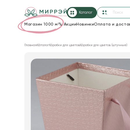
Каталог
Магазин 1000 м²
%
Акции
Новинки
Оплата и доста
Упаковка для цветов и подарков
Главная
Каталог
Коробки для цветов
Коробки для цветов (штучные)
Новогодние украшения
Корзины и плетеные изделия
Коробки для цветов
Декор для дома
Лента
Товары для флористов
Пакеты для цветов и подарков