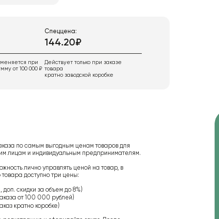
Спеццена:
144.20₽
именяется при
Действует только при заказе
мму от 100 000 ₽
товара
кратно заводской коробке
аказа по самым выгодным ценам товаров для
ским лицам и индивидуальным предпринимателям.
ожность лично управлять ценой на товар, в
 товара доступно три цены:
 доп. скидки за объем до 8%)
аказа от 100 000 рублей)
аказ кратно коробке)