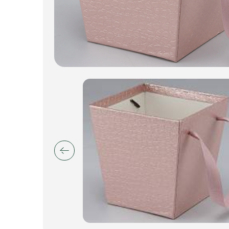
Искусственные цветы и растения
Декоративные вазы, кашпо
Фоамиран
Свечи
Игрушки мягкие
Изделия из металла
Сухоцветы