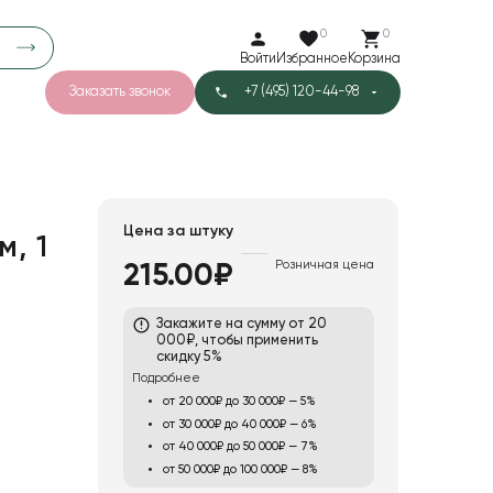
0
0
Войти
Избранное
Корзина
Заказать звонок
+7 (495) 120-44-98
арков
776
0
43
Тишью
Цена за штуку
м, 1
Розничная цена
215.00₽
1
Бархат
Закажите на сумму от 20
000₽, чтобы применить
скидку 5%
Подробнее
от 20 000₽ до 30 000₽ — 5%
от 30 000₽ до 40 000₽ — 6%
от 40 000₽ до 50 000₽ — 7%
от 50 000₽ до 100 000₽ — 8%