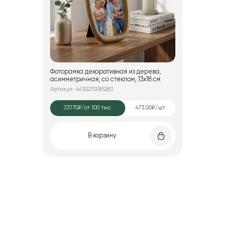
Фоторамка декоративная из дерева,
асимметричная, со стеклом, 13x18 см
Артикул: 4630270085283
337.70₽
/от 100 тыс.
473.00₽/шт
В корзину