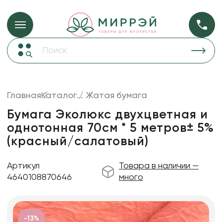
Упаковка для ц
Упаковка для цветов и подарков
Новогодние украшения
Бумага
50
Корзины и плетеные изделия
Главная
Каталог
...
Жатая бумага
Коробки для цветов
Пленка
18
Бумага Эколюкс двухцветная и
Декор для дома
прозрачная
однотонная 70см * 5 метров± 5%
(красный/салатовый)
Сухоцветы
Лента
Артикул
Товара в наличии —
Товары для флористов
4640108870646
много
Пакеты для цветов и подарков
Изделия из металла
-13%