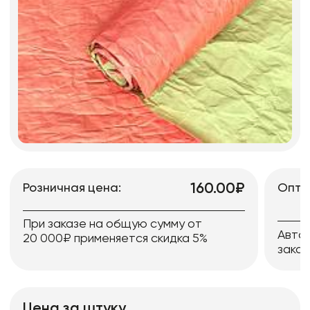
160.00₽
Розничная цена:
Опто
При заказе на общую сумму от
Авто
20 000₽ применяется скидка 5%
заказ
Цена за штуку