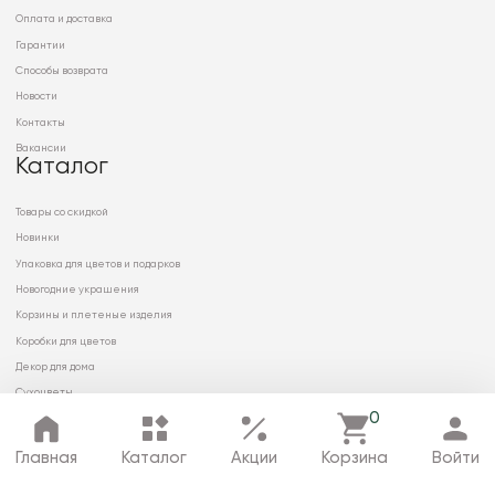
Оплата и доставка
Гарантии
Способы возврата
Новости
Контакты
Вакансии
Каталог
Товары со скидкой
Новинки
Упаковка для цветов и подарков
Новогодние украшения
Корзины и плетеные изделия
Коробки для цветов
Декор для дома
Сухоцветы
0
Главная
Каталог
Акции
Корзина
Войти
© 2026 ООО «МИРРЭЙ»
Политика в отношении обработки