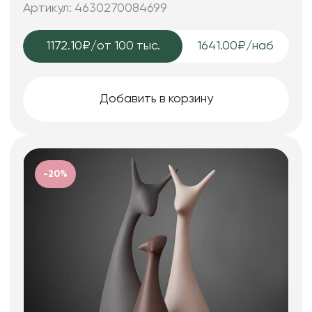
12,5*5,5*24; 15,5*5,5*16,5 см.
Артикул: 4630270084699
1172.10₽
/от 100 тыс.
1641.00₽/наб
Добавить в корзину
-20%