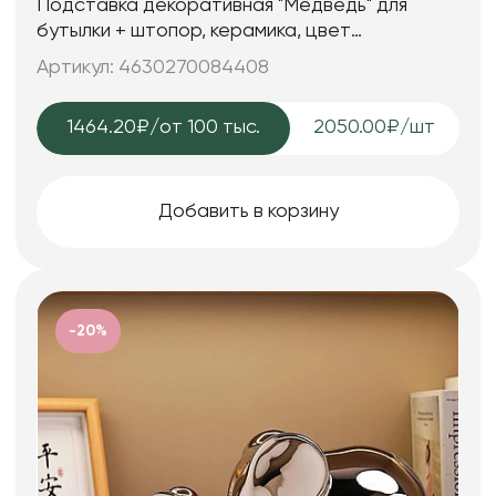
Подставка декоративная "Медведь" для
бутылки + штопор, керамика, цвет
серебряный, 23*18*21 см.
Артикул: 4630270084408
1464.20₽
/от 100 тыс.
2050.00₽/шт
Добавить в корзину
-20%