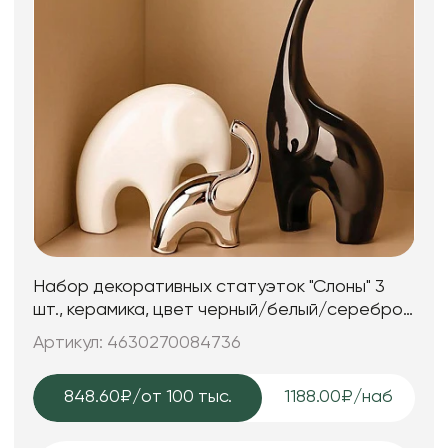
Набор декоративных статуэток "Слоны" 3
шт., керамика, цвет черный/белый/серебро,
10*7*26; 16*6*13; 10*4*10 см.
Артикул: 4630270084736
848.60₽
/от 100 тыс.
1188.00₽/наб