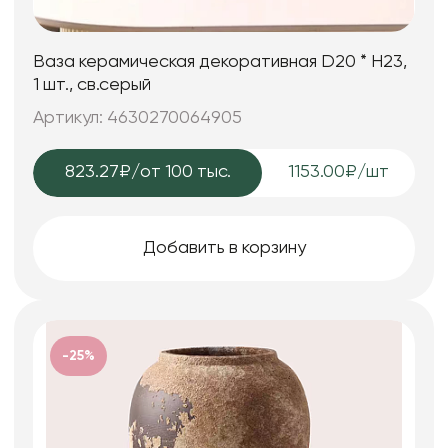
Ваза керамическая декоративная D20 * H23,
1 шт., св.серый
Артикул: 4630270064905
823.27₽
/от 100 тыс.
1153.00₽/шт
Добавить в корзину
-25%