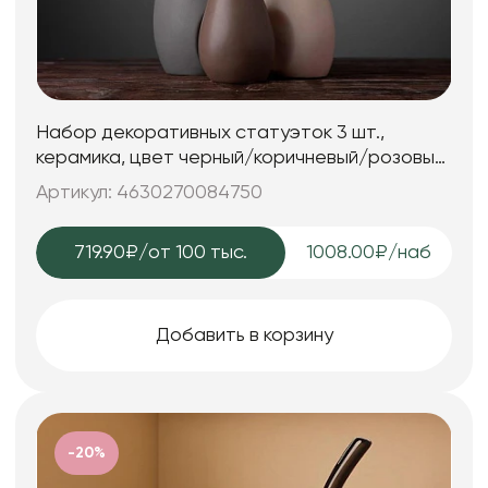
Набор декоративных статуэток 3 шт.,
керамика, цвет черный/коричневый/розовый,
25*7; 25*7; 15*6 см.
Артикул: 4630270084750
719.90₽
/от 100 тыс.
1008.00₽/наб
Добавить в корзину
-20%