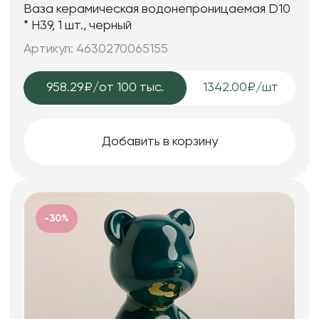
Ваза керамическая водонепроницаемая D10
* H39, 1 шт., черный
Артикул: 4630270065155
958.29₽
/от 100 тыс.
1342.00₽/шт
Добавить в корзину
-30%