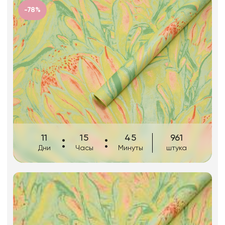
Искусственные цветы и растения
-78%
Декоративные вазы, кашпо
Фоамиран
Свечи
Игрушки мягкие
11
15
45
961
Дни
Часы
Минуты
штука