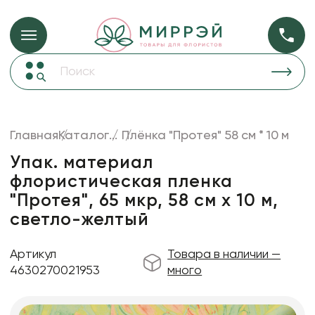
Упаковка для ц
Упаковка для цветов и подарков
Новогодние украшения
Бумага
48
Корзины и плетеные изделия
Главная
Каталог
...
Плёнка "Протея" 58 см * 10 м
Коробки для цветов
Пленка
18
Упак. материал
Декор для дома
прозрачная
флористическая пленка
"Протея", 65 мкр, 58 см х 10 м,
Сухоцветы
светло-желтый
Лента
Товары для флористов
Артикул
Товара в наличии —
4630270021953
много
Пакеты для цветов и подарков
Изделия из металла