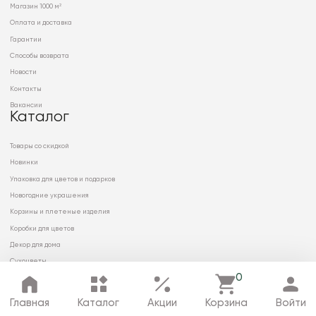
Магазин 1000 м²
Оплата и доставка
Гарантии
Способы возврата
Новости
Контакты
Вакансии
Каталог
Товары со скидкой
Новинки
Упаковка для цветов и подарков
Новогодние украшения
Корзины и плетеные изделия
Коробки для цветов
Декор для дома
Сухоцветы
0
Главная
Каталог
Акции
Корзина
Войти
© 2026 ООО «МИРРЭЙ»