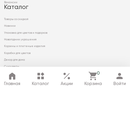
Вакансии
Каталог
Товары со скидкой
Новинки
Упаковка для цветов и подарков
Новогодние украшения
Корзины и плетеные изделия
Коробки для цветов
Декор для дома
Сухоцветы
0
Главная
Каталог
Акции
Корзина
Войти
© 2026 ООО «МИРРЭЙ»
Политика в отношении обработки
персональных данных
Карта сайта