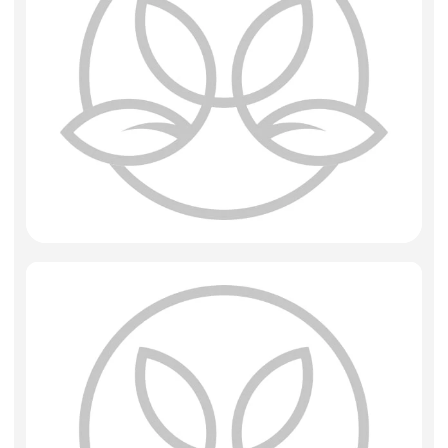
Фоамиран
Свечи
Игрушки мягкие
Изделия из металла
Сухоцветы