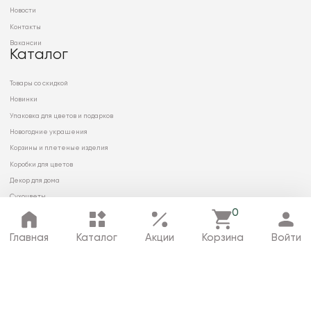
Новости
Контакты
Вакансии
Каталог
Товары со скидкой
Новинки
Упаковка для цветов и подарков
Новогодние украшения
Корзины и плетеные изделия
Коробки для цветов
Декор для дома
Сухоцветы
0
Главная
Каталог
Акции
Корзина
Войти
© 2026 ООО «МИРРЭЙ»
Политика в отношении обработки
персональных данных
Карта сайта