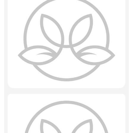
Фоамиран
Свечи
Игрушки мягкие
Изделия из металла
Сухоцветы