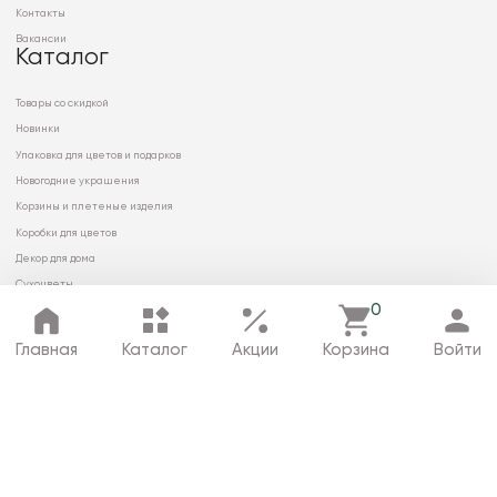
Контакты
Вакансии
Каталог
Товары со скидкой
Новинки
Упаковка для цветов и подарков
Новогодние украшения
Корзины и плетеные изделия
Коробки для цветов
Декор для дома
Сухоцветы
0
Главная
Каталог
Акции
Корзина
Войти
© 2026 ООО «МИРРЭЙ»
Политика в отношении обработки
персональных данных
Карта сайта