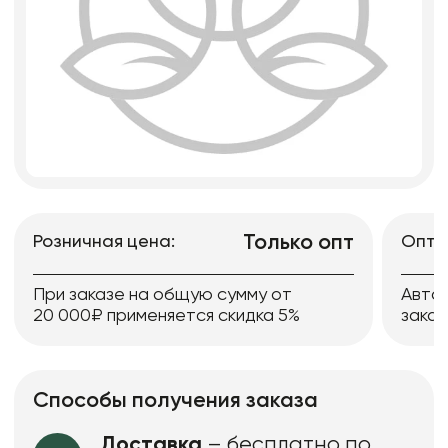
Только опт
Розничная цена:
Опто
При заказе на общую сумму от
Авто
20 000₽ применяется скидка 5%
заказ
Способы получения заказа
Доставка
– бесплатно по