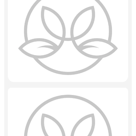
Фоамиран
Свечи
Игрушки мягкие
Изделия из металла
Сухоцветы